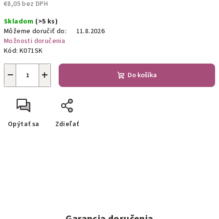
€8,05 bez DPH
Jednotková
Skladom
(>5 ks)
cena:
Môžeme doručiť do:
11.8.2026
Možnosti doručenia
Kód:
K071SK
−
+
Do košíka
Opýtať sa
Zdieľať