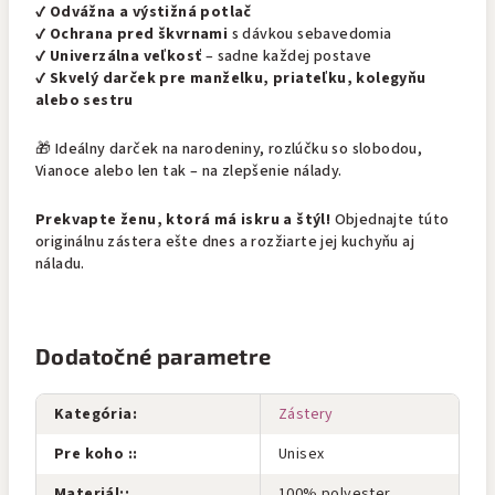
✔️
Odvážna a výstižná potlač
✔️
Ochrana pred škvrnami
s dávkou sebavedomia
✔️
Univerzálna veľkosť
– sadne každej postave
✔️
Skvelý darček pre manželku, priateľku, kolegyňu
alebo sestru
🎁 Ideálny darček na narodeniny, rozlúčku so slobodou,
Vianoce alebo len tak – na zlepšenie nálady.
Prekvapte ženu, ktorá má iskru a štýl!
Objednajte túto
originálnu zástera ešte dnes a rozžiarte jej kuchyňu aj
náladu.
Dodatočné parametre
Kategória
:
Zástery
Pre koho :
:
Unisex
Materiál:
:
100% polyester