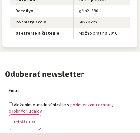
Detaily:
:
g/m2: 290
Rozmery cca :
:
50x70 cm
Ošetrenie a čistenie
:
Možno prať na 30°C
Odoberať newsletter
Email
Vložením e-mailu súhlasíte s
podmienkami ochrany
osobných údajov
Prihlásiť sa
Z