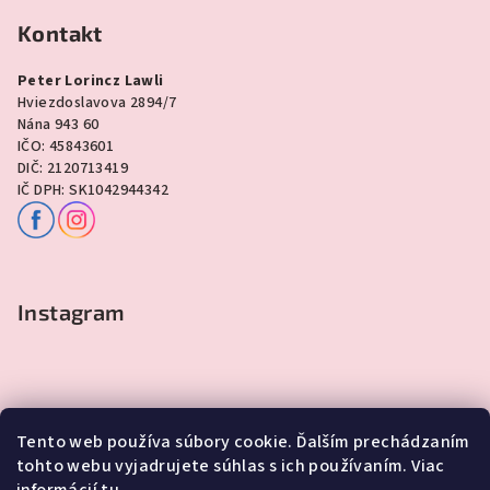
Kontakt
Peter Lorincz Lawli
Hviezdoslavova 2894/7
Nána 943 60
IČO: 45843601
DIČ: 2120713419
IČ DPH: SK1042944342
Instagram
Tento web používa súbory cookie. Ďalším prechádzaním
tohto webu vyjadrujete súhlas s ich používaním. Viac