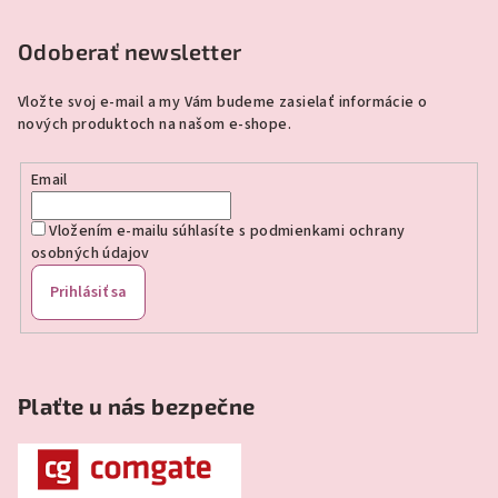
á
p
Odoberať newsletter
ä
Vložte svoj e-mail a my Vám budeme zasielať informácie o
t
nových produktoch na našom e-shope.
i
e
Email
Vložením e-mailu súhlasíte s
podmienkami ochrany
osobných údajov
Prihlásiť sa
Plaťte u nás bezpečne