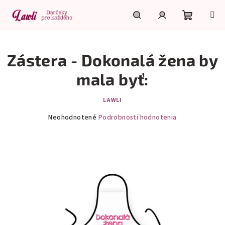
Prejsť
na
obsah
Nákupn
Hľadať
Prihlásenie
Zástera - Dokonalá žena by
košík
mala byť:
LAWLI
Priemerné
Neohodnotené
Podrobnosti hodnotenia
hodnotenie
produktu
je
0,0
z
5
hviezdičiek.