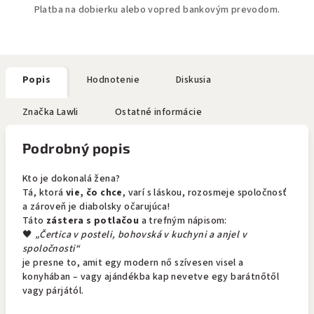
Platba na dobierku alebo vopred bankovým prevodom.
Popis
Hodnotenie
Diskusia
Značka
Lawli
Ostatné informácie
Podrobný popis
Kto je dokonalá žena?
Tá, ktorá
vie, čo chce
, varí s láskou, rozosmeje spoločnosť
a zároveň je diabolsky očarujúca!
Táto
zástera s potlačou
a trefným nápisom:
🖤
„Čertica v posteli, bohovská v kuchyni a anjel v
spoločnosti“
je presne to, amit egy modern nő szívesen visel a
konyhában – vagy ajándékba kap nevetve egy barátnőtől
vagy párjától.