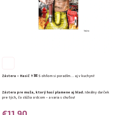
Zástera – Hasič
👨‍🚒 S ohňom si poradím… aj v kuchyni!
Zástera pre muža, ktorý hasí plamene aj hlad.
Ideálny darček
pre tých, čo slúžia srdcom – a varia s chuťou!
€11,90