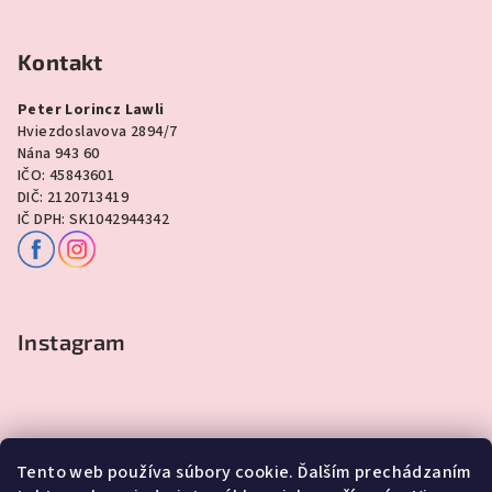
Kontakt
Peter Lorincz Lawli
Hviezdoslavova 2894/7
Nána 943 60
IČO: 45843601
DIČ: 2120713419
IČ DPH: SK1042944342
Instagram
Tento web používa súbory cookie. Ďalším prechádzaním