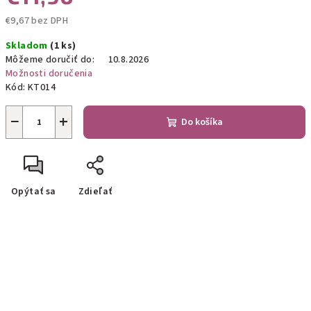
€9,67 bez DPH
Jednotková
Skladom
(1 ks)
cena:
Môžeme doručiť do:
10.8.2026
Možnosti doručenia
Kód:
KT014
−
+
Do košíka
Opýtať sa
Zdieľať