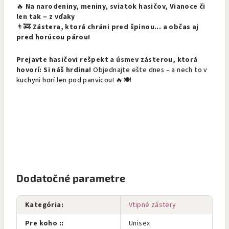
🔥
Na narodeniny, meniny, sviatok hasičov, Vianoce či
len tak – z vďaky
👨‍🚒
Zástera, ktorá chráni pred špinou... a občas aj
pred horúcou párou!
Prejavte hasičovi rešpekt a úsmev zásterou, ktorá
hovorí: Si náš hrdina!
Objednajte ešte dnes – a nech to v
kuchyni horí len pod panvicou! 🔥🍽️
Dodatočné parametre
Kategória
:
Vtipné zástery
Pre koho :
:
Unisex