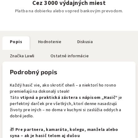
Cez 3000 výdajných miest
Platba na dobierku alebo vopred bankovým prevodom.
Popis
Hodnotenie
Diskusia
Značka
Lawli
Ostatné informácie
Podrobný popis
Každý hasič vie, ako skrotiť oheň – a niektorí ho rovno
premieňajú na dokonalý steak!
Táto
vtipná a praktická zástera s nápisom „Hasič“
je
perfektný darček pre všetkých, ktorí denne nasadzujú
životy pre iných – no doma v kuchyni si zaslúžia oddych a
dobré jedlo.
🎁
Pre partnera, kamaráta, kolegu, manžela alebo
syna – ak je hasič telom aj dušou