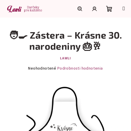
Prejsť
na
obsah
Nákupn
Hľadať
Prihlásenie
🧑‍🍳 Zástera – Krásne 30.
košík
narodeniny 🎂🥂
LAWLI
Priemerné
Neohodnotené
Podrobnosti hodnotenia
hodnotenie
produktu
je
0,0
z
5
hviezdičiek.