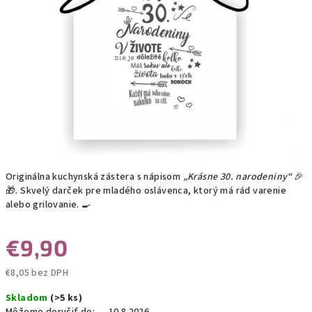
Originálna kuchynská zástera s nápisom
„Krásne 30. narodeniny“
🎉
🎁. Skvelý darček pre mladého oslávenca, ktorý má rád varenie
alebo grilovanie. 🍳
€9,90
€8,05 bez DPH
Jednotková
Skladom
(>5 ks)
cena: