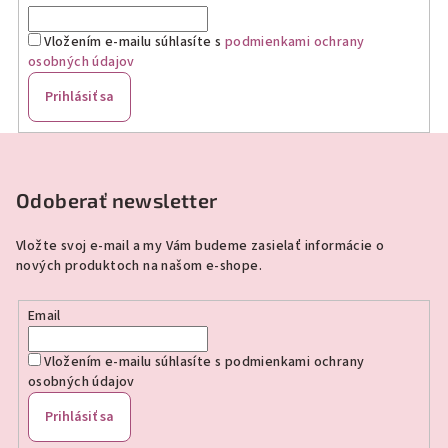
Vložením e-mailu súhlasíte s
podmienkami ochrany
osobných údajov
Prihlásiť sa
Z
á
p
Odoberať newsletter
ä
Vložte svoj e-mail a my Vám budeme zasielať informácie o
t
nových produktoch na našom e-shope.
i
e
Email
Vložením e-mailu súhlasíte s
podmienkami ochrany
osobných údajov
Prihlásiť sa