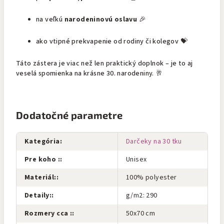
na veľkú
narodeninovú oslavu
🎉
ako vtipné prekvapenie od rodiny či kolegov 💝
Táto zástera je viac než len praktický doplnok – je to aj
veselá spomienka na krásne 30. narodeniny. 🥂
Dodatočné parametre
Kategória
:
Darčeky na 30 tku
Pre koho :
:
Unisex
Materiál:
:
100% polyester
Detaily:
:
g/m2: 290
Rozmery cca :
:
50x70 cm