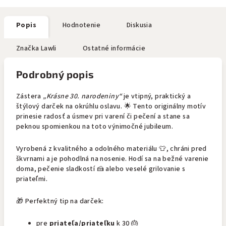
Popis
Hodnotenie
Diskusia
Značka
Lawli
Ostatné informácie
Podrobný popis
Zástera
„Krásne 30. narodeniny“
je vtipný, praktický a
štýlový darček na okrúhlu oslavu. 🌟 Tento originálny motív
prinesie radosť a úsmev pri varení či pečení a stane sa
peknou spomienkou na toto výnimočné jubileum.
Vyrobená z kvalitného a odolného materiálu 👕, chráni pred
škvrnami a je pohodlná na nosenie. Hodí sa na bežné varenie
doma, pečenie sladkostí 🍰 alebo veselé grilovanie s
priateľmi.
🎁 Perfektný tip na darček:
pre
priateľa/priateľku
k 30 🎂