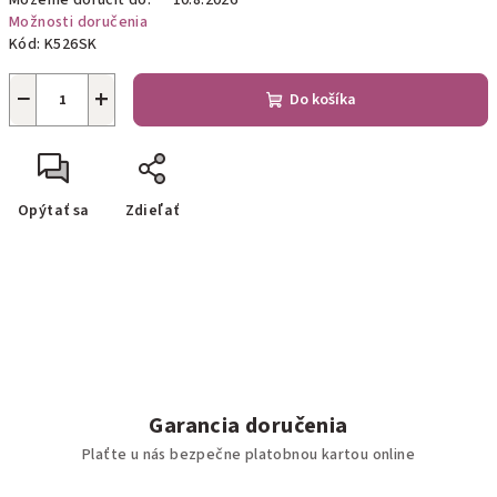
Môžeme doručiť do:
10.8.2026
Možnosti doručenia
Kód:
K526SK
−
+
Do košíka
Opýtať sa
Zdieľať
Garancia doručenia
Plaťte u nás bezpečne platobnou kartou online