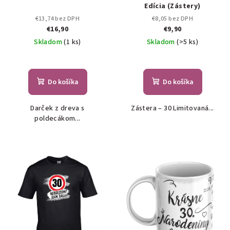
Edícia (Zástery)
€13,74 bez DPH
€8,05 bez DPH
€16,90
€9,90
Skladom
(1 ks)
Skladom
(>5 ks)
Do košíka
Do košíka
Darček z dreva s
Zástera – 30 Limitovaná...
poldecákom...