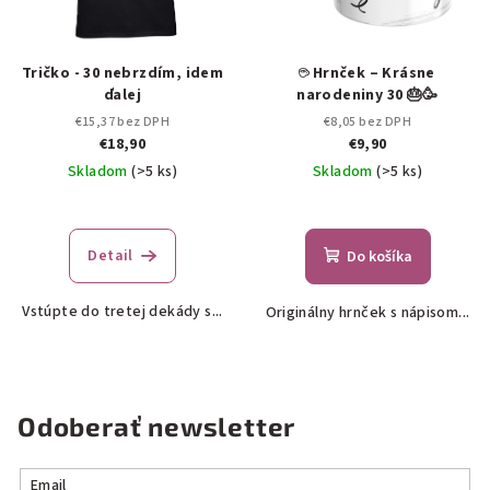
Tričko - 30 nebrzdím, idem
☕ Hrnček – Krásne
ďalej
narodeniny 30 🎂🥳
€15,37 bez DPH
€8,05 bez DPH
€18,90
€9,90
Skladom
(>5 ks)
Skladom
(>5 ks)
Detail
Do košíka
Vstúpte do tretej dekády s...
Originálny hrnček s nápisom...
Odoberať newsletter
Email