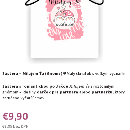
Zástera – Milujem Ťa (Gnome)
❤️ Malý škriatok s veľkým vyznaním
Zástera s romantickou potlačou
Milujem Ťa
s roztomilým
gnómom – ideálny
darček pre partnera alebo partnerku
, ktorý
zaručene vyčarí úsmev.
€9,90
€8,05 bez DPH