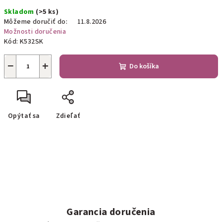
Jednotková
Skladom
(>5 ks)
cena:
Môžeme doručiť do:
11.8.2026
Možnosti doručenia
Kód:
K532SK
−
+
Do košíka
Opýtať sa
Zdieľať
Garancia doručenia