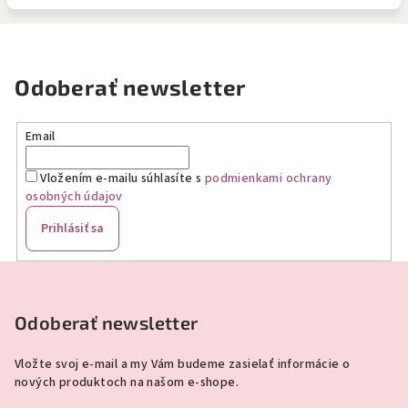
Odoberať newsletter
Email
Vložením e-mailu súhlasíte s
podmienkami ochrany
osobných údajov
Prihlásiť sa
Z
á
p
Odoberať newsletter
ä
Vložte svoj e-mail a my Vám budeme zasielať informácie o
t
nových produktoch na našom e-shope.
i