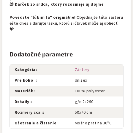
🎁
Darček zo srdca, ktorý rozosmeje aj dojme
Povedzte "ľúbim ťa" originálne!
Objednajte túto zásteru
ešte dnes a darujte lásku, ktorú si človek môže aj obliecť.
💝
Dodatočné parametre
Kategória
:
Zástery
Pre koho :
:
Unisex
Materiál:
:
100% polyester
Detaily:
:
g/m2: 290
Rozmery cca :
:
50x70 cm
Ošetrenie a čistenie
:
Možno prať na 30°C