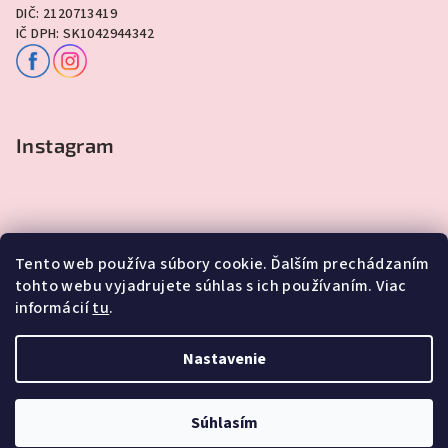
DIČ: 2120713419
IČ DPH: SK1042944342
Instagram
Tento web používa súbory cookie. Ďalším prechádzaním
tohto webu vyjadrujete súhlas s ich používaním. Viac
informácií
tu
.
Sledovať na Instagrame
Nastavenie
Copyright 2026
Lawli - Darčeky
. Všetky práva vyhradené.
Súhlasím
Vytvoril Shoptet