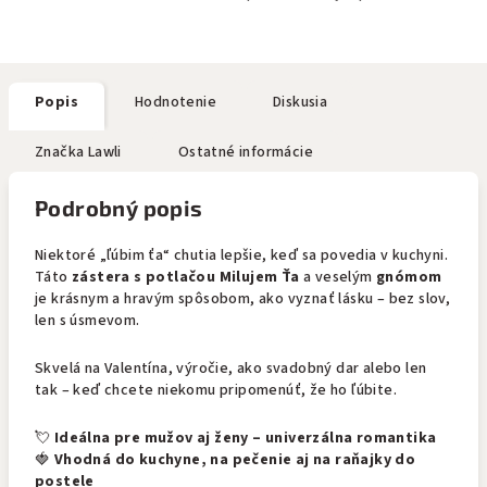
Popis
Hodnotenie
Diskusia
Značka
Lawli
Ostatné informácie
Podrobný popis
Niektoré „ľúbim ťa“ chutia lepšie, keď sa povedia v kuchyni.
Táto
zástera s potlačou Milujem Ťa
a veselým
gnómom
je krásnym a hravým spôsobom, ako vyznať lásku – bez slov,
len s úsmevom.
Skvelá na Valentína, výročie, ako svadobný dar alebo len
tak – keď chcete niekomu pripomenúť, že ho ľúbite.
💘
Ideálna pre mužov aj ženy – univerzálna romantika
🍓
Vhodná do kuchyne, na pečenie aj na raňajky do
postele