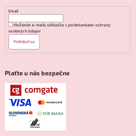
i
e
Email
Vložením e-mailu súhlasíte s
podmienkami ochrany
osobných údajov
Prihlásiť sa
Plaťte u nás bezpečne