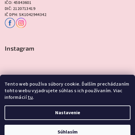
IČO: 45843601
DIČ: 2120713419
IČ DPH: SK1042944342
Instagram
Tento web používa súbory cookie. Ďalším prechádzaním
tohto webu vyjadrujete súhlas s ich používaním. Viac
informácií
tu
.
Sledovať na Instagrame
Nastavenie
Copyright 2026
Lawli - Darčeky
. Všetky práva vyhradené.
Súhlasím