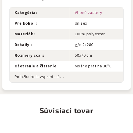
Kategória
:
Vtipné zástery
Pre koho :
:
Unisex
Materiál:
:
100% polyester
Detaily:
:
g/m2: 280
Rozmery cca :
:
50x70 cm
Ošetrenie a čistenie
:
Možno prať na 30°C
Položka bola vypredaná…
Súvisiaci tovar