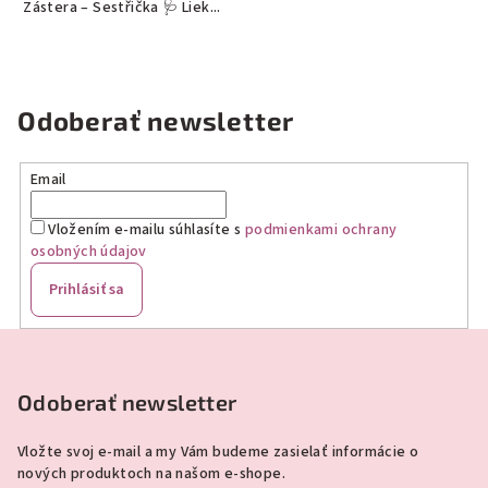
Zástera – Sestřička 🩺 Liek...
Odoberať newsletter
Email
Vložením e-mailu súhlasíte s
podmienkami ochrany
osobných údajov
Prihlásiť sa
Z
á
p
Odoberať newsletter
ä
Vložte svoj e-mail a my Vám budeme zasielať informácie o
t
nových produktoch na našom e-shope.