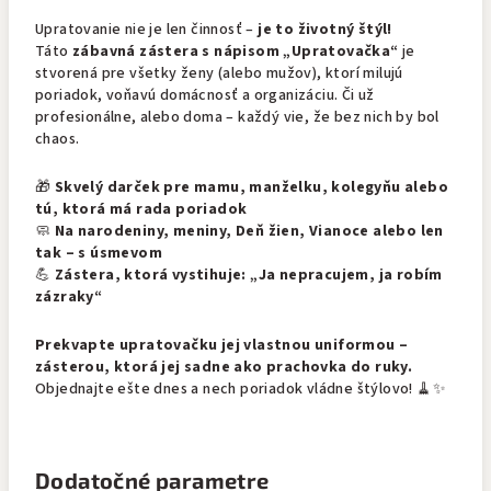
Upratovanie nie je len činnosť –
je to životný štýl!
Táto
zábavná zástera s nápisom „Upratovačka“
je
stvorená pre všetky ženy (alebo mužov), ktorí milujú
poriadok, voňavú domácnosť a organizáciu. Či už
profesionálne, alebo doma – každý vie, že bez nich by bol
chaos.
🎁
Skvelý darček pre mamu, manželku, kolegyňu alebo
tú, ktorá má rada poriadok
🧼
Na narodeniny, meniny, Deň žien, Vianoce alebo len
tak – s úsmevom
💪
Zástera, ktorá vystihuje: „Ja nepracujem, ja robím
zázraky“
Prekvapte upratovačku jej vlastnou uniformou –
zásterou, ktorá jej sadne ako prachovka do ruky.
Objednajte ešte dnes a nech poriadok vládne štýlovo! 🧹✨
Dodatočné parametre