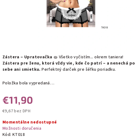
Zástera – Upratovačka
🧽 Všetko vyčistím... okrem taniera!
Zástera pre ženu, ktorá vždy vie, kde čo patrí – a nenechá po
sebe ani smietku.
Perfektný darček pre šéfku poriadku.
Položka bola vypredaná…
€11,90
€9,67 bez DPH
Jednotková
Momentálne nedostupné
cena:
Možnosti doručenia
Kód:
KT018