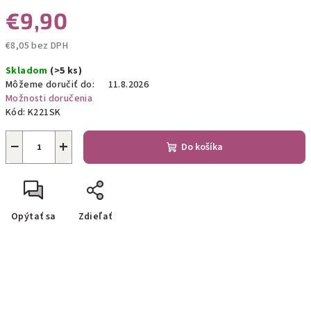
€9,90
€8,05 bez DPH
Jednotková
Skladom
(>5 ks)
cena:
Môžeme doručiť do:
11.8.2026
Možnosti doručenia
Kód:
K221SK
−
+
Do košíka
Opýtať sa
Zdieľať