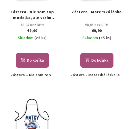
Zástera - Nie som top
Zástera - Materská láska
modelka, ale varím
výborne
€8,05 bez DPH
€8,05 bez DPH
€9,90
€9,90
Skladom
(>5 ks)
Skladom
(>5 ks)
Do košíka
Do košíka
Zástera – Nie som top...
Zástera - Materská láska je...