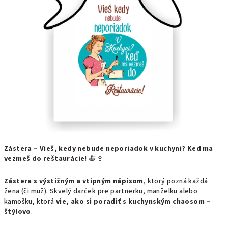
Zástera – Vieš, kedy nebude neporiadok v kuchyni? Keď ma
vezmeš do reštaurácie!
🍝🍷
Zástera s výstižným a vtipným nápisom
, ktorý pozná každá
žena (či muž). Skvelý darček pre partnerku, manželku alebo
kamošku, ktorá
vie, ako si poradiť s kuchynským chaosom –
štýlovo
.