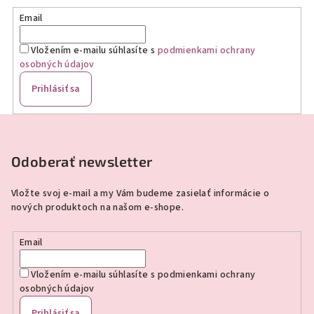
Email
Vložením e-mailu súhlasíte s
podmienkami ochrany
osobných údajov
Prihlásiť sa
Z
á
p
Odoberať newsletter
ä
Vložte svoj e-mail a my Vám budeme zasielať informácie o
t
nových produktoch na našom e-shope.
i
e
Email
Vložením e-mailu súhlasíte s
podmienkami ochrany
osobných údajov
Prihlásiť sa