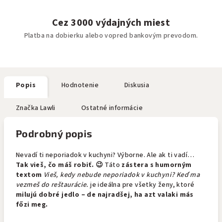
Cez 3000 výdajných miest
Platba na dobierku alebo vopred bankovým prevodom.
Popis
Hodnotenie
Diskusia
Značka
Lawli
Ostatné informácie
Podrobný popis
Nevadí ti neporiadok v kuchyni? Výborne. Ale ak ti vadí…
Tak vieš, čo máš robiť. 😉
Táto
zástera s humorným
textom
Vieš, kedy nebude neporiadok v kuchyni? Keď ma
vezmeš do reštaurácie.
je ideálna pre všetky ženy, ktoré
milujú dobré jedlo – de najradšej, ha azt valaki más
főzi meg.