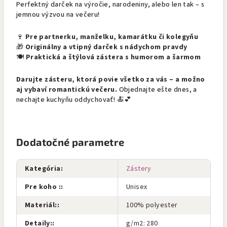
Perfektný darček na výročie, narodeniny, alebo len tak – s
jemnou výzvou na večeru!
🍷
Pre partnerku, manželku, kamarátku či kolegyňu
🎁
Originálny a vtipný darček s nádychom pravdy
🍽️
Praktická a štýlová zástera s humorom a šarmom
Darujte zásteru, ktorá povie všetko za vás – a možno
aj vybaví romantickú večeru.
Objednajte ešte dnes, a
nechajte kuchyňu oddychovať! 🍝💕
Dodatočné parametre
Kategória
:
Zástery
Pre koho :
:
Unisex
Materiál:
:
100% polyester
Detaily:
:
g/m2: 280