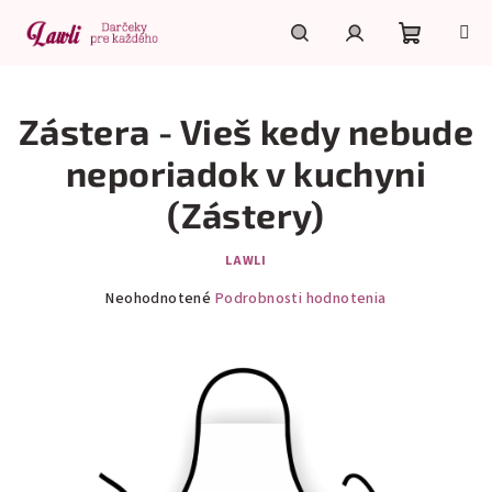
Prejsť
na
obsah
Nákupn
Hľadať
Prihlásenie
Zástera - Vieš kedy nebude
košík
neporiadok v kuchyni
(Zástery)
LAWLI
Priemerné
Neohodnotené
Podrobnosti hodnotenia
hodnotenie
produktu
je
0,0
z
5
hviezdičiek.