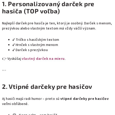
1. Personalizovaný darček pre
hasiča (TOP voľba)
Najlepší darček pre hasiča je ten, ktorý je osobný. Darček s menom,
prezývkou alebo vlastným textom má vždy väčší význam.
✔ Tričko s hasičským textom
✔ Hrnček s vlastným menom
✔ Darček s prezývkou
👉 Vyskúšaj
vlastný darček na mieru
.
---
2. Vtipné darčeky pre hasičov
Aj hasiči majú radi humor – preto sú
vtipné darčeky pre hasičov
veľmi obľúbené.