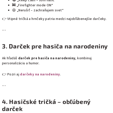
😂 „Keep calm – som hasič“
🚒 „Firefighter mode ON“
😄 „Nerušiť – zachraňujem svet“
👉 Vtipné tričká a hrnčeky patria medzi najobľúbenejšie darčeky.
---
3. Darček pre hasiča na narodeniny
Ak hľadáš
darček pre hasiča na narodeniny
, kombinuj
personalizáciu a humor.
👉 Pozri aj
darčeky na narodeniny
.
---
4. Hasičské tričká – obľúbený
darček