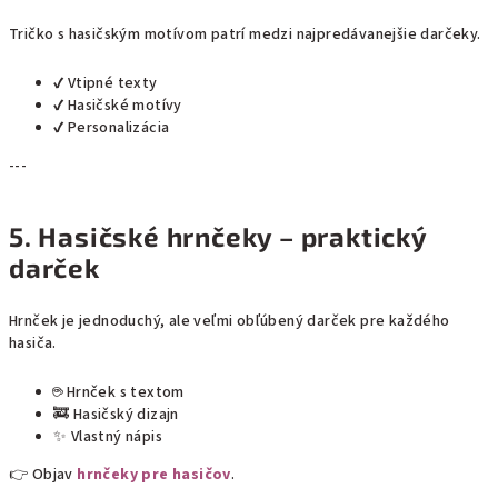
Tričko s hasičským motívom patrí medzi najpredávanejšie darčeky.
✔ Vtipné texty
✔ Hasičské motívy
✔ Personalizácia
---
5. Hasičské hrnčeky – praktický
darček
Hrnček je jednoduchý, ale veľmi obľúbený darček pre každého
hasiča.
☕ Hrnček s textom
🚒 Hasičský dizajn
✨ Vlastný nápis
👉 Objav
hrnčeky pre hasičov
.