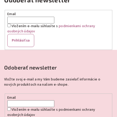
Email
Vložením e-mailu súhlasíte s
podmienkami ochrany
osobných údajov
Prihlásiť sa
Z
á
p
Odoberať newsletter
ä
Vložte svoj e-mail a my Vám budeme zasielať informácie o
t
nových produktoch na našom e-shope.
i
e
Email
Vložením e-mailu súhlasíte s
podmienkami ochrany
osobných údajov