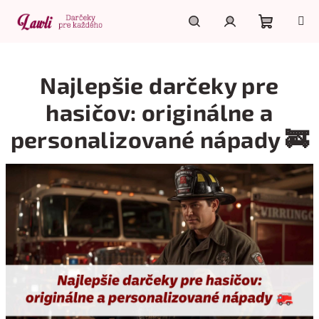
Prejsť
na
obsah
Nákupn
Hľadať
Prihlásenie
Najlepšie darčeky pre
košík
hasičov: originálne a
personalizované nápady 🚒