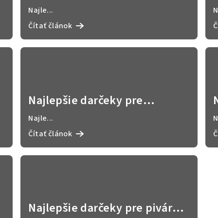
tipy, ktoré sa hodia do práce
Najle...
N
🎁
Čítať článok
Č
Najlepšie darčeky pre
milovníkov alkoholu: vtipné a
Najle...
N
originálne nápady 🍻
Čítať článok
Č
Najlepšie darčeky pre pivárov: