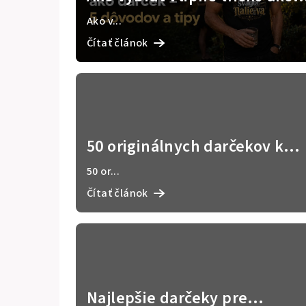
s
darček – 5 dôvodov a tipy
Ako v...
č
Čítať článok
l
á
n
k
50 originálnych darčekov k
narodeninám
o
50 or...
v
Čítať článok
Najlepšie darčeky pre