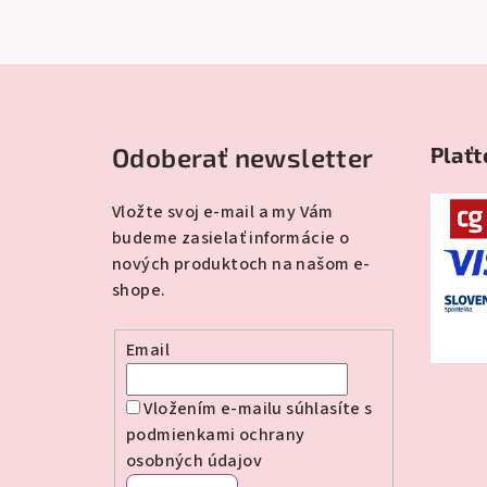
Z
á
Odoberať newsletter
Plaťt
p
ä
Vložte svoj e-mail a my Vám
budeme zasielať informácie o
t
nových produktoch na našom e-
i
shope.
e
Email
Vložením e-mailu súhlasíte s
podmienkami ochrany
osobných údajov