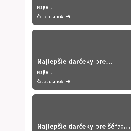
grillmajstrov: vtipné a
Najle...
originálne nápady 🔥🍖
Čítať článok
Najlepšie darčeky pre
fanúšikov futbalu: originálne
Najle...
a personalizované nápady ⚽
Čítať článok
Najlepšie darčeky pre šéfa: