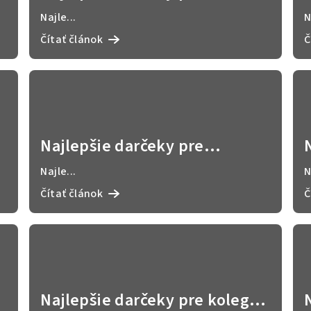
milovníkov vína: elegantné a
Najle...
N
originálne nápady 🍷
Čítať článok
Č
Najlepšie darčeky pre
poľovníkov: originálne a
Najle...
N
personalizované nápady 🦌
Čítať článok
Č
Najlepšie darčeky pre kolegu: