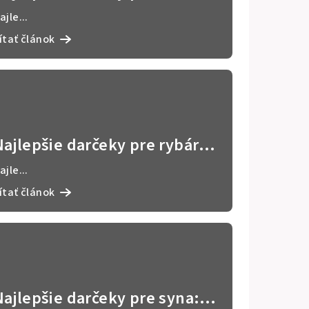
originálne a personalizované
ajle...
nápady 🚒
ítať článok
Najlepšie darčeky pre rybára:
vtipné a personalizované
ajle...
nápady 🎣
ítať článok
Najlepšie darčeky pre syna: