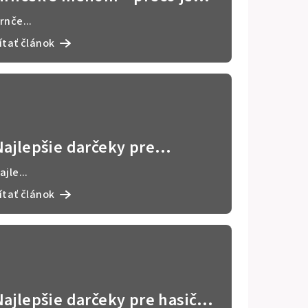
lepší darček ako čokoláda?
rnče...
ítať článok
Najlepšie darčeky pre
učiteľov: nápady na
ajle...
poďakovanie od srdca 🎓
ítať článok
Najlepšie darčeky pre hasičov: