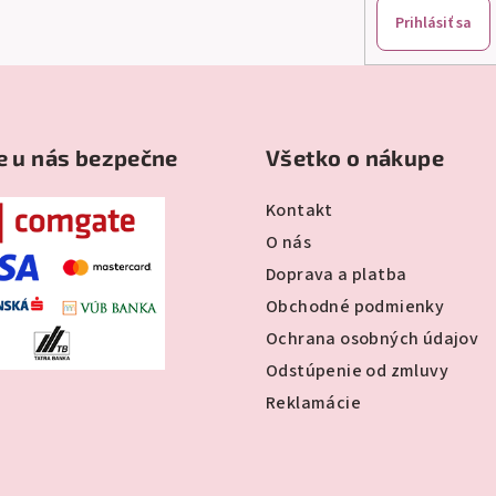
r
Prihlásiť sa
v
k
y
v
e u nás bezpečne
Všetko o nákupe
ý
p
Kontakt
i
O nás
s
Doprava a platba
u
Obchodné podmienky
Ochrana osobných údajov
Odstúpenie od zmluvy
Reklamácie