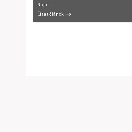
nápady od srdca
Najle...
Čítať článok