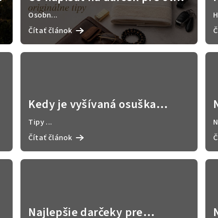
40 nápadov na osobné odkazy
Osobn...
H
Čítať článok
Č
Kedy je vyšívaná osuška
vhodným darčekom? 5
Tipy ...
N
praktických dôvodov
Čítať článok
Č
Najlepšie darčeky pre