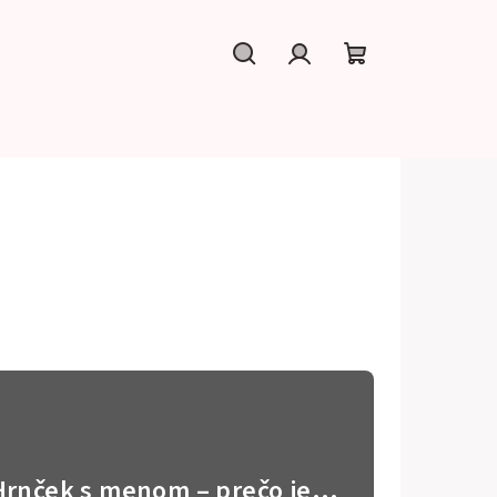
Hľadať
Prihlásenie
Nákupný
košík
Hrnček s menom – prečo je