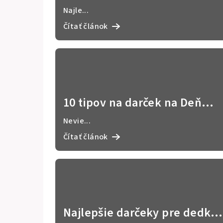
tipy, ktoré sú vhodné a
Najle...
elegantné
Čítať článok
10 tipov na darček na Deň
otcov podľa záľub otca
Nevie...
Čítať článok
Najlepšie darčeky pre dedka: