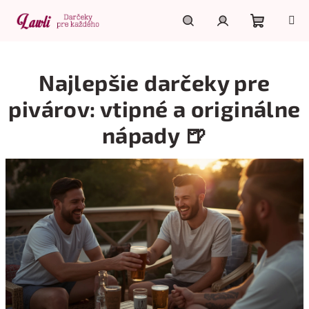
Prejsť
na
obsah
Nákupn
Hľadať
Prihlásenie
Najlepšie darčeky pre
košík
pivárov: vtipné a originálne
nápady 🍺