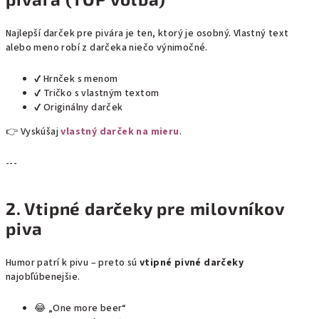
Najlepší darček pre pivára je ten, ktorý je osobný. Vlastný text
alebo meno robí z darčeka niečo výnimočné.
✔ Hrnček s menom
✔ Tričko s vlastným textom
✔ Originálny darček
👉 Vyskúšaj
vlastný darček na mieru
.
---
2. Vtipné darčeky pre milovníkov
piva
Humor patrí k pivu – preto sú
vtipné pivné darčeky
najobľúbenejšie.
😂 „One more beer“