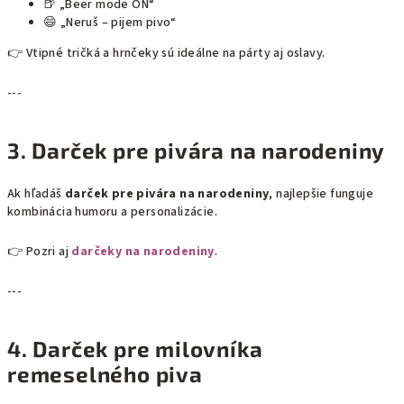
🍺 „Beer mode ON“
😄 „Neruš – pijem pivo“
👉 Vtipné tričká a hrnčeky sú ideálne na párty aj oslavy.
---
3. Darček pre pivára na narodeniny
Ak hľadáš
darček pre pivára na narodeniny
, najlepšie funguje
kombinácia humoru a personalizácie.
👉 Pozri aj
darčeky na narodeniny
.
---
4. Darček pre milovníka
remeselného piva