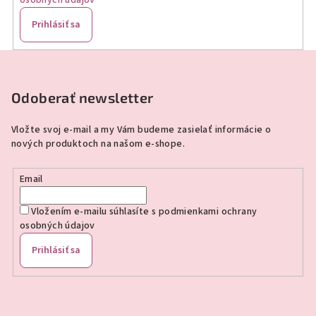
Prihlásiť sa
Z
á
p
Odoberať newsletter
ä
Vložte svoj e-mail a my Vám budeme zasielať informácie o
t
nových produktoch na našom e-shope.
i
e
Email
Vložením e-mailu súhlasíte s
podmienkami ochrany
osobných údajov
Prihlásiť sa