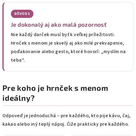
DÔVOD 5
Je dokonalý aj ako malá pozornosť
Nie každý darček musí byť k veľkej príležitosti.
Hrnček s menom je skvelý aj ako milé prekvapenie,
poďakovanie alebo gesto, ktoré hovorí: „myslím na
teba“.
Pre koho je hrnček s menom
ideálny?
Odpoveď je jednoduchá – pre každého, kto pije kávu, čaj,
kakao alebo iný teplý nápoj. Čiže prakticky pre každého.