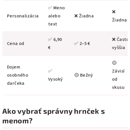
✅ Meno
❌
Personalizácia
alebo
❌ Žiadna
Žiadna
text
✅ 6,90
❌ Často
Cena od
✅ 2–5 €
€
vyššia
🟡
Dojem
✅
Závisí
osobného
🟡 Bežný
Vysoký
od
darčeka
vkusu
Ako vybrať správny hrnček s
menom?