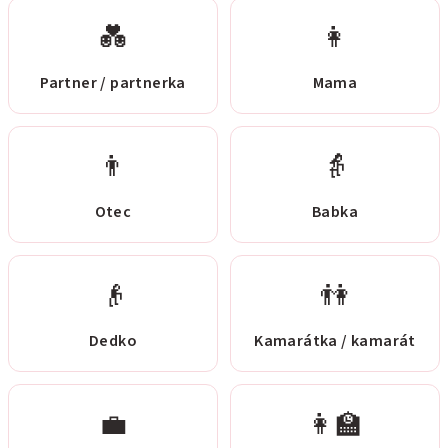
💑
👩
Partner / partnerka
Mama
👨
👵
Otec
Babka
👴
👫
Dedko
Kamarátka / kamarát
💼
👩‍🏫