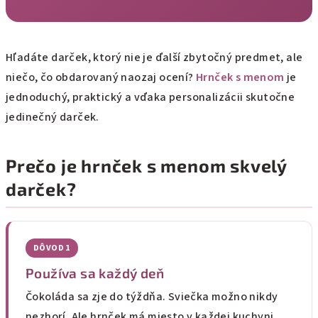
Hľadáte darček, ktorý nie je ďalší zbytočný predmet, ale
niečo, čo obdarovaný naozaj ocení?
Hrnček s menom
je
jednoduchý, praktický a vďaka personalizácii skutočne
jedinečný darček.
Prečo je hrnček s menom skvelý
darček?
DÔVOD 1
Používa sa každý deň
Čokoláda sa zje do týždňa. Sviečka možno nikdy
nezhorí. Ale hrnček má miesto v každej kuchyni,