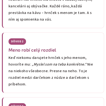
kancelárii aj obývačke. Každé ráno, každá
prestávka na kávu – hrnček s menom je tam. A s
ním aj spomienka na vás.
DÔVOD 2
Meno robí celý rozdiel
Keď niekomu darujete hrnček s jeho menom,
hovoríte mu:
„Myslel som na teba konkrétne.“
Nie
na niekoho všeobecne. Presne na neho. To je
rozdiel medzi darčekom z núdze a darčekom s
príbehom.