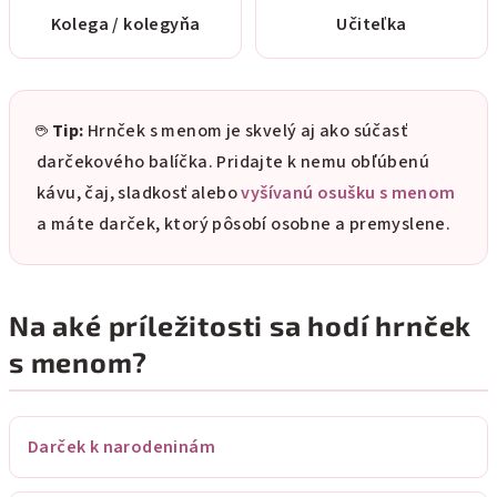
Kolega / kolegyňa
Učiteľka
☕
Tip:
Hrnček s menom je skvelý aj ako súčasť
darčekového balíčka. Pridajte k nemu obľúbenú
kávu, čaj, sladkosť alebo
vyšívanú osušku s menom
a máte darček, ktorý pôsobí osobne a premyslene.
Na aké príležitosti sa hodí hrnček
s menom?
Darček k narodeninám