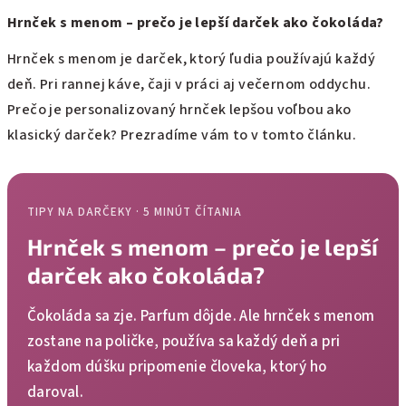
Hrnček s menom – prečo je lepší darček ako čokoláda?
Hrnček s menom je darček, ktorý ľudia používajú každý
deň. Pri rannej káve, čaji v práci aj večernom oddychu.
Prečo je personalizovaný hrnček lepšou voľbou ako
klasický darček? Prezradíme vám to v tomto článku.
TIPY NA DARČEKY · 5 MINÚT ČÍTANIA
Hrnček s menom – prečo je lepší
darček ako čokoláda?
Čokoláda sa zje. Parfum dôjde. Ale hrnček s menom
zostane na poličke, používa sa každý deň a pri
každom dúšku pripomenie človeka, ktorý ho
daroval.