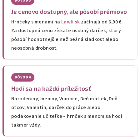
DÔVOD 3
Je cenovo dostupný, ale pôsobí prémiovo
Hrnčeky s menami na
Lawli.sk
začínajú od 6,90 €.
Za dostupnú cenu získate osobný darček, ktorý
pôsobí hodnotnejšie než bežná sladkosť alebo
neosobná drobnosť.
DÔVOD 4
Hodí sa na každú príležitosť
Narodeniny, meniny, Vianoce, Deň matiek, Deň
otcov, Valentín, darček do práce alebo
poďakovanie učiteľke – hrnček s menom sa hodí
takmer vždy.