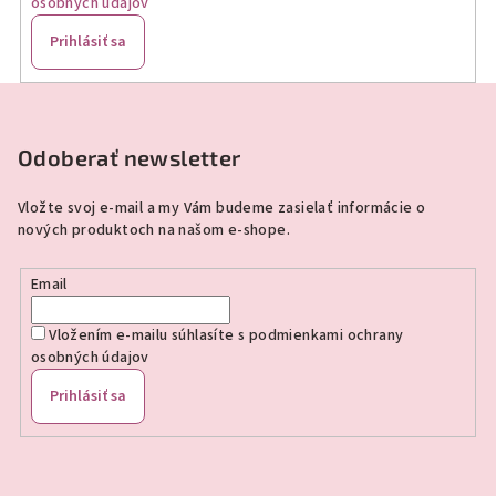
osobných údajov
Prihlásiť sa
Z
á
p
Odoberať newsletter
ä
Vložte svoj e-mail a my Vám budeme zasielať informácie o
t
nových produktoch na našom e-shope.
i
e
Email
Vložením e-mailu súhlasíte s
podmienkami ochrany
osobných údajov
Prihlásiť sa