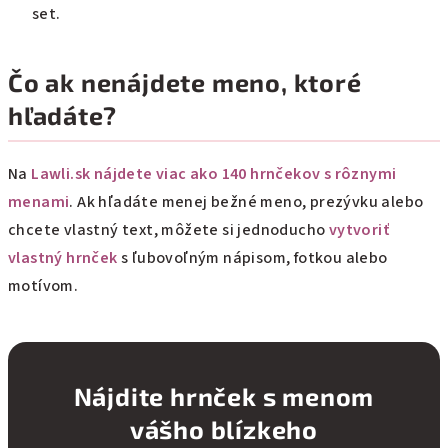
set.
Čo ak nenájdete meno, ktoré
hľadáte?
Na
Lawli.sk nájdete viac ako 140 hrnčekov s rôznymi
menami
. Ak hľadáte menej bežné meno, prezývku alebo
chcete vlastný text, môžete si jednoducho
vytvoriť
vlastný hrnček
s ľubovoľným nápisom, fotkou alebo
motívom.
Nájdite hrnček s menom
vášho blízkeho