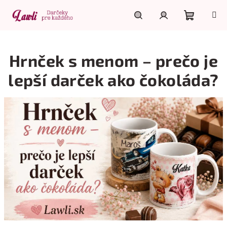
Prejsť
na
obsah
Nákupn
Hľadať
Prihlásenie
Hrnček s menom – prečo je
košík
lepší darček ako čokoláda?