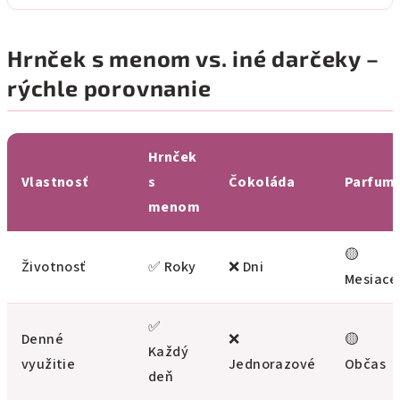
Hrnček s menom vs. iné darčeky –
rýchle porovnanie
Hrnček
Vlastnosť
s
Čokoláda
Parfum
menom
🟡
Životnosť
✅ Roky
❌ Dni
Mesiace
✅
Denné
❌
🟡
Každý
využitie
Jednorazové
Občas
deň