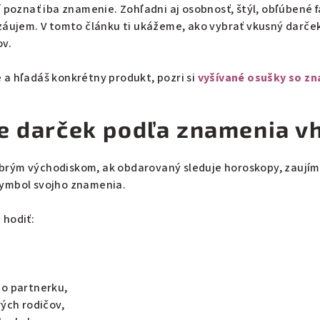
 poznať iba znamenie. Zohľadni aj osobnosť, štýl, obľúbené f
 záujem. V tomto článku ti ukážeme, ako vybrať vkusný darč
ov.
a hľadáš konkrétny produkt, pozri si
vyšívané osušky so z
je darček podľa znamenia v
rým východiskom, ak obdarovaný sleduje horoskopy, zaujíma
ymbol svojho znamenia.
 hodiť:
bo partnerku,
rých rodičov,