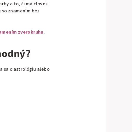
arby a to, či má človek
ek so znamením bez
namením zverokruhu
.
hodný?
 sa o astrológiu alebo