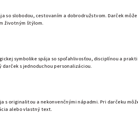
ája so slobodou, cestovaním a dobrodružstvom. Darček môže 
m životným štýlom.
gickej symbolike spája so spoľahlivosťou, disciplínou a prak
ný darček s jednoduchou personalizáciou.
ája s originalitou a nekonvenčnými nápadmi. Pri darčeku mô
ia alebo vlastný text.