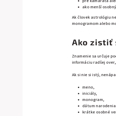
pre kamaráta ale
ako menší osobný 
Ak človek astrológiu n
monogramom alebo mot
Ako zisti
Znamenie sa určuje po
informáciu radšej over
Ak si nie si istý, nená
meno,
iniciály,
monogram,
dátum narodenia
krátke osobné ve