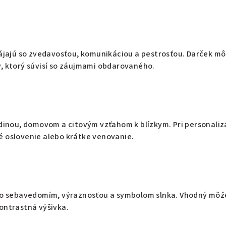
pájajú so zvedavosťou, komunikáciou a pestrosťou. Darček m
, ktorý súvisí so záujmami obdarovaného.
odinou, domovom a citovým vzťahom k blízkym. Pri personaliz
é oslovenie alebo krátke venovanie.
 so sebavedomím, výraznosťou a symbolom slnka. Vhodný môž
ontrastná výšivka.