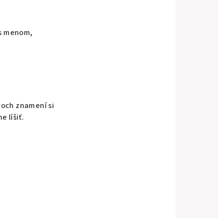
 s menom,
voch znamení si
 líšiť.