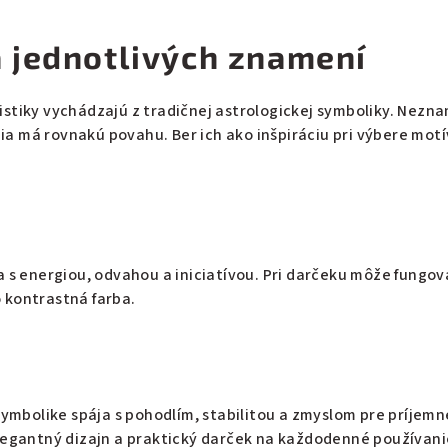
 jednotlivých znamení
stiky vychádzajú z tradičnej astrologickej symboliky. Nezn
 má rovnakú povahu. Ber ich ako inšpiráciu pri výbere motív
a s energiou, odvahou a iniciatívou. Pri darčeku môže fungova
 kontrastná farba.
 symbolike spája s pohodlím, stabilitou a zmyslom pre príjem
legantný dizajn a praktický darček na každodenné používani