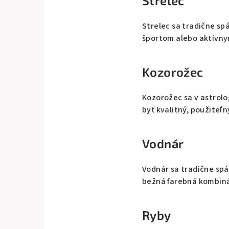
Strelec
Strelec sa tradične sp
športom alebo aktívny
Kozorožec
Kozorožec sa v astrolo
byť kvalitný, použiteľ
Vodnár
Vodnár sa tradične sp
bežná farebná kombinác
Ryby