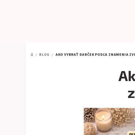
Prejsť
na
obsah
/
BLOG
/
AKO VYBRAŤ DARČEK PODĽA ZNAMENIA Z
DOMOV
Ak