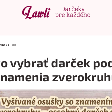
VEROKRUHU
o vybrať darček po
znamenia zverokruh