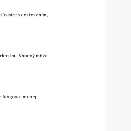
súvisieť s cestovaním,
tickosťou. Vhodný môže
že fungovať menej