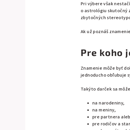
Pri výbere však nestačí
o astrológiu skutočný
zbytočných stereotyp
Ak už poznáš znamenie 
Pre koho 
Znamenie môže byť dob
jednoducho obľubuje s
Takýto darček sa môže
na narodeniny,
na meniny,
pre partnera ale
pre rodičov a sta