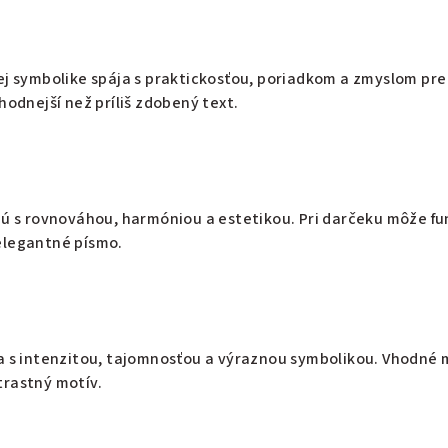
ej symbolike spája s praktickosťou, poriadkom a zmyslom pre
hodnejší než príliš zdobený text.
ajú s rovnováhou, harmóniou a estetikou. Pri darčeku môže 
elegantné písmo.
a s intenzitou, tajomnosťou a výraznou symbolikou. Vhodné 
trastný motív.