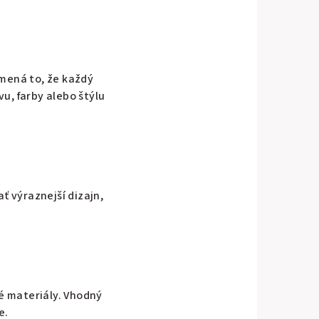
amená to, že každý
u, farby alebo štýlu
ť výraznejší dizajn,
né materiály. Vhodný
e.