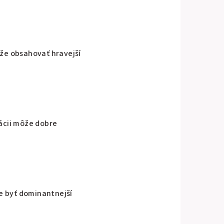
ôže obsahovať hravejší
ácii môže dobre
e byť dominantnejší