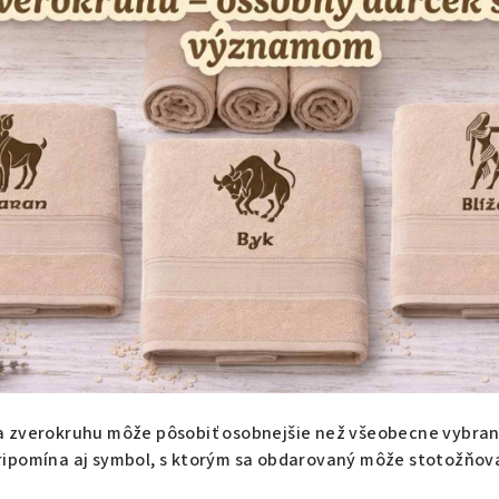
 zverokruhu môže pôsobiť osobnejšie než všeobecne vybran
e pripomína aj symbol, s ktorým sa obdarovaný môže stotožňov