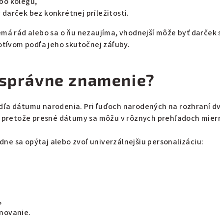
bo kolegu,
darček bez konkrétnej príležitosti.
emá rád alebo sa o ňu nezaujíma, vhodnejší môže byť darček
ívom podľa jeho skutočnej záľuby.
ť správne znamenie?
dľa dátumu narodenia. Pri ľuďoch narodených na rozhraní d
, pretože presné dátumy sa môžu v rôznych prehľadoch mierne
padne sa opýtaj alebo zvoľ univerzálnejšiu personalizáciu:
,
novanie.