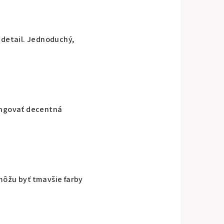
 detail. Jednoduchý,
fungovať decentná
môžu byť tmavšie farby