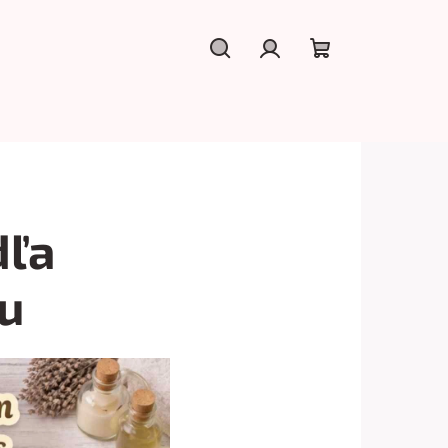
Hľadať
Prihlásenie
Nákupný
košík
dľa
u