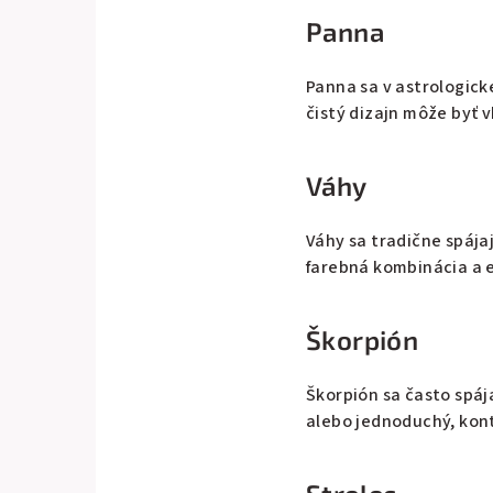
Panna
Panna sa v astrologick
čistý dizajn môže byť v
Váhy
Váhy sa tradične spáj
farebná kombinácia a 
Škorpión
Škorpión sa často spáj
alebo jednoduchý, kon