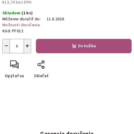
€13,74 bez DPH
Jednotková
Skladom
(1 ks)
cena:
Môžeme doručiť do:
11.8.2026
Možnosti doručenia
Kód:
PF012
−
+
Do košíka
Opýtať sa
Zdieľať