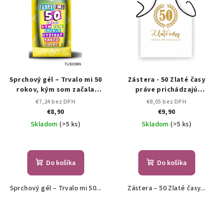
Sprchový gél – Trvalo mi 50
Zástera - 50 Zlaté časy
rokov, kým som začala
práve prichádzajú
vyzerať takto dobre!
(Zástery)
€7,24 bez DPH
€8,05 bez DPH
€8,90
€9,90
Skladom
(>5 ks)
Skladom
(>5 ks)
Do košíka
Do košíka
Sprchový gél – Trvalo mi 50...
Zástera – 50 Zlaté časy...