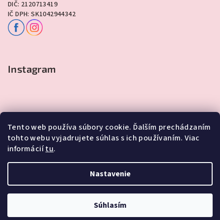
DIČ: 2120713419
IČ DPH: SK1042944342
Instagram
Tento web používa súbory cookie. Ďalším prechádzaním
tohto webu vyjadrujete súhlas s ich používaním. Viac
informácií
tu
.
Sledovať na Instagrame
Nastavenie
Copyright 2026
Lawli - Darčeky
. Všetky práva vyhradené.
Súhlasím
Vytvoril Shoptet