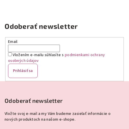
Odoberať newsletter
Email
Vložením e-mailu súhlasíte s
podmienkami ochrany
osobných údajov
Prihlásiť sa
Z
á
p
Odoberať newsletter
ä
Vložte svoj e-mail a my Vám budeme zasielať informácie o
t
nových produktoch na našom e-shope.
i