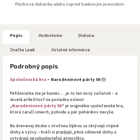
Platba na dobierku alebo vopred bankovým prevodom.
Popis
Hodnotenie
Diskusia
Značka
Lawli
Ostatné informácie
Podrobný popis
Spoločenská hra
– Narodeninové párty 50
🎂
Päťdesiatka nie je koniec… je to len nový začiatok – a
skvelá príležitosť na poriadnu oslavu!
„
Narodeninové párty 50
“
je originálna spoločenská hra,
ktorá zaručí smiech, pohodu a pár pohárikov navyše.
Na drevenej doske s otočnou šípkou sa skrývajú vtipné
úlohy a výzvy – hráči si pripíjajú, plnia zábavné úlohy a
vytvárajú nezabudnuteľnú atmosféru.