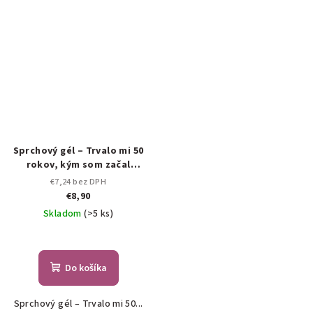
Sprchový gél – Trvalo mi 50
rokov, kým som začal
vyzerať takto dobre!
€7,24 bez DPH
€8,90
Skladom
(>5 ks)
Do košíka
Sprchový gél – Trvalo mi 50...