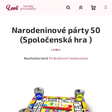
Prejsť
na
obsah
Nákupn
Hľadať
Prihlásenie
Narodeninové párty 50
košík
(Spoločenská hra )
LAWLI
Priemerné
Neohodnotené
Podrobnosti hodnotenia
hodnotenie
produktu
je
0,0
z
5
hviezdičiek.