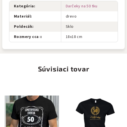
Kategória
:
Darčeky na 50 tku
Materiál
:
drevo
Poldecák
:
Sklo
Rozmery cca :
:
18x18 cm
Súvisiaci tovar