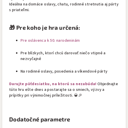
Ideálna na domáce oslavy, chatu, rodinné stretnutia aj párty
s priateľmi.
🎁
Pre koho je hra určená:
Pre oslávenca k 50. narodeninám
Pre blízkych, ktorí chcú darovať niečo vtipné a
nezvyčajné
Na rodinné oslavy, posedenia a víkendové párty
Darujte päťdesiatku, na ktorú sa nezabúda!
Objednajte
túto hru ešte dnes a postarajte sa o smiech, výzvy a
prípitky pri výnimočnej príležitosti. 🥃🎉
Dodatočné parametre