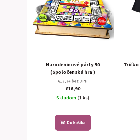
Narodeninové párty 50
Tričko 
(Spoločenská hra )
€13,74 bez DPH
€16,90
Skladom
(1 ks)
Do košíka