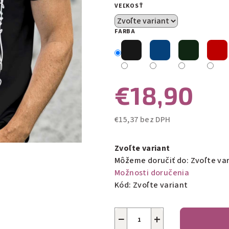
VEĽKOSŤ
5
hviezdičiek.
FARBA
€18,90
€15,37 bez DPH
Jednotková
cena:
Zvoľte variant
Môžeme doručiť do:
Zvoľte va
Možnosti doručenia
Kód:
Zvoľte variant
−
+