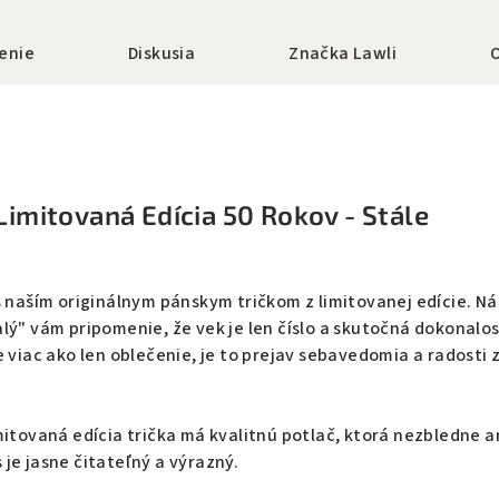
enie
Diskusia
Značka
Lawli
Limitovaná Edícia 50 Rokov - Stále
s naším originálnym pánskym tričkom z limitovanej edície. Ná
lý" vám pripomenie, že vek je len číslo a skutočná dokonalos
e viac ako len oblečenie, je to prejav sebavedomia a radosti 
mitovaná edícia trička má kvalitnú potlač, ktorá nezbledne a
je jasne čitateľný a výrazný.