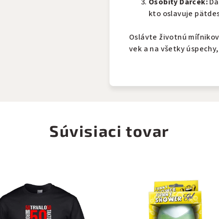
Osobitý Darček:
Da
kto oslavuje pätde
Oslávte životnú míľnikov
vek a na všetky úspechy, 
Súvisiaci tovar