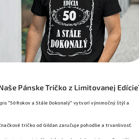
Naše Pánske Tričko z Limitovanej Edície
pis "50 Rokov a Stále Dokonalý" vytvorí výnimočný štýl a
Značkové tričko od Gildan zaručuje pohodlie a trvanlivosť.