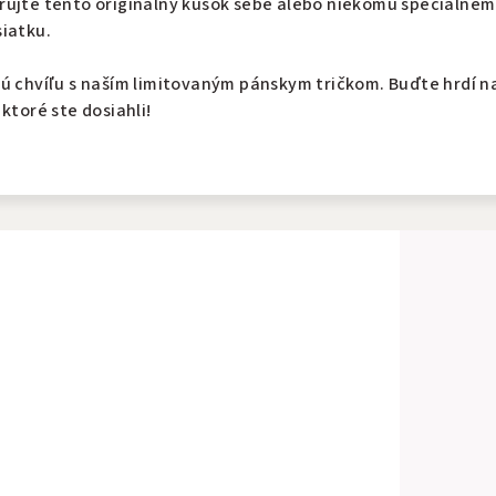
rujte tento originálny kúsok sebe alebo niekomu špeciálnem
siatku.
ú chvíľu s naším limitovaným pánskym tričkom. Buďte hrdí na
ktoré ste dosiahli!