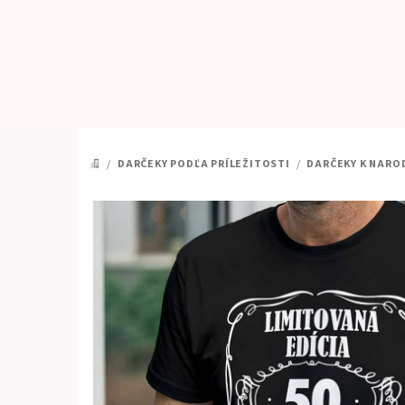
Prejsť
na
obsah
/
DARČEKY PODĽA PRÍLEŽITOSTI
/
DARČEKY K NARO
DOMOV