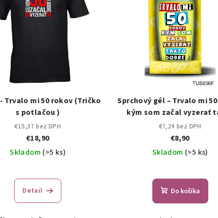
- Trvalo mi 50 rokov (Tričko
Sprchový gél – Trvalo mi 50
s potlačou )
kým som začal vyzerať t
dobre!
€15,37 bez DPH
€7,24 bez DPH
€18,90
€8,90
Skladom
(>5 ks)
Skladom
(>5 ks)
Detail
Do košíka