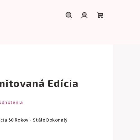
Hľadať
Prihlásenie
Nákupný
košík
imitovaná Edícia
odnotenia
ícia 50 Rokov - Stále Dokonalý