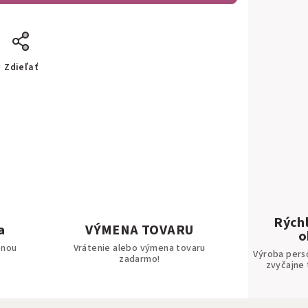
Zdieľať
Rýchl
a
VÝMENA TOVARU
o
bnou
Vrátenie alebo výmena tovaru
Výroba pers
zadarmo!
zvyčajne 