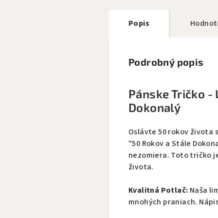
Popis
Hodnot
Podrobný popis
Pánske Tričko - 
Dokonalý
Oslávte 50 rokov života 
"50 Rokov a Stále Dokona
nezomiera. Toto tričko j
života.
Kvalitná Potlač:
Naša li
mnohých praniach. Nápis 