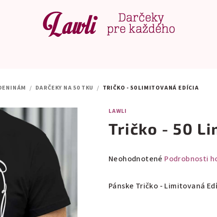
DENINÁM
/
DARČEKY NA 50 TKU
/
TRIČKO - 50 LIMITOVANÁ EDÍCIA
LAWLI
Tričko - 50 L
Priemerné
Neohodnotené
Podrobnosti h
hodnotenie
produktu
Pánske Tričko - Limitovaná Ed
je
0,0
z