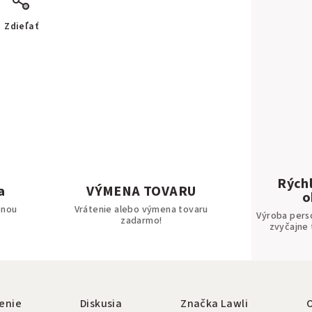
Zdieľať
Rýchl
a
VÝMENA TOVARU
o
bnou
Vrátenie alebo výmena tovaru
Výroba pers
zadarmo!
zvyčajne 
enie
Diskusia
Značka
Lawli