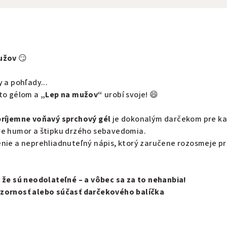
užov
😏
 a pohľady...
mto gélom a
„Lep na mužov“
urobí svoje! 😄
príjemne voňavý sprchový gél
je dokonalým darčekom pre k
re humor a štipku drzého sebavedomia.
nie a neprehliadnuteľný nápis, ktorý zaručene rozosmeje pr
, že sú neodolateľné – a vôbec sa za to nehanbia!
ozornosť alebo súčasť darčekového balíčka