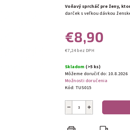
0,0
Voňavý sprcháč pre ženy, ktor
z
darček s veľkou dávkou žensk
5
hviezdičiek.
€8,90
€7,24 bez DPH
Jednotková
cena:
Skladom
(>5 ks)
Môžeme doručiť do:
10.8.2026
Možnosti doručenia
Kód:
TUS015
−
+