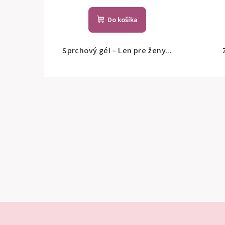
Do košíka
Sprchový gél – Len pre ženy...
Z