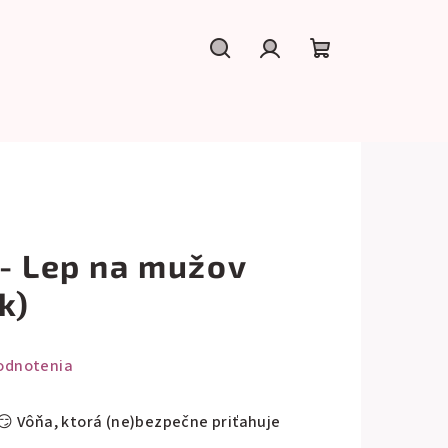
Hľadať
Prihlásenie
Nákupný
košík
 - Lep na mužov
k)
odnotenia
😏 Vôňa, ktorá (ne)bezpečne priťahuje