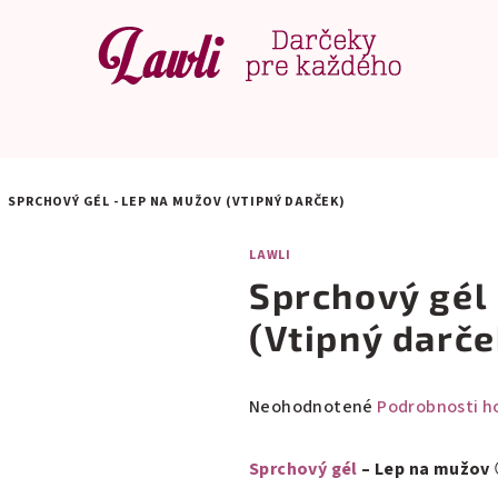
/
SPRCHOVÝ GÉL - LEP NA MUŽOV (VTIPNÝ DARČEK)
LAWLI
Sprchový gél
(Vtipný darče
Priemerné
Neohodnotené
Podrobnosti h
hodnotenie
produktu
Sprchový gél
– Lep na mužov
je