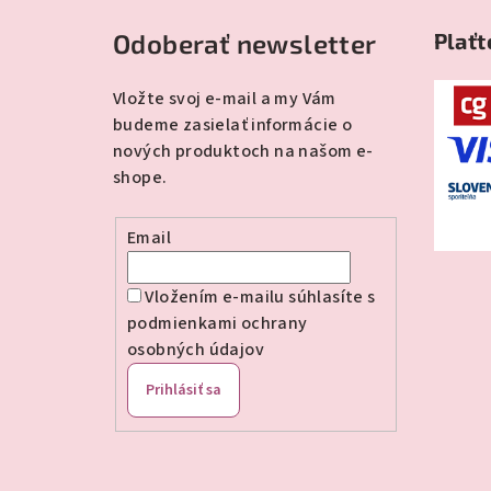
á
Odoberať newsletter
Plaťt
p
ä
Vložte svoj e-mail a my Vám
budeme zasielať informácie o
t
nových produktoch na našom e-
i
shope.
e
Email
Vložením e-mailu súhlasíte s
podmienkami ochrany
osobných údajov
Prihlásiť sa