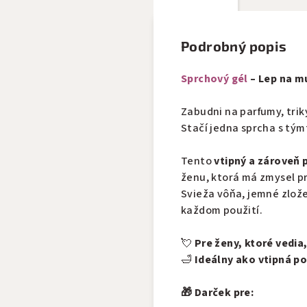
Podrobný popis
Sprchový gél
– Lep na m
Zabudni na parfumy, triky
Stačí jedna sprcha s tý
Tento
vtipný a zároveň 
ženu, ktorá má zmysel p
Svieža vôňa, jemné zlože
každom použití.
💘
Pre ženy, ktoré vedia
🛁
Ideálny ako vtipná p
🎁 Darček pre: