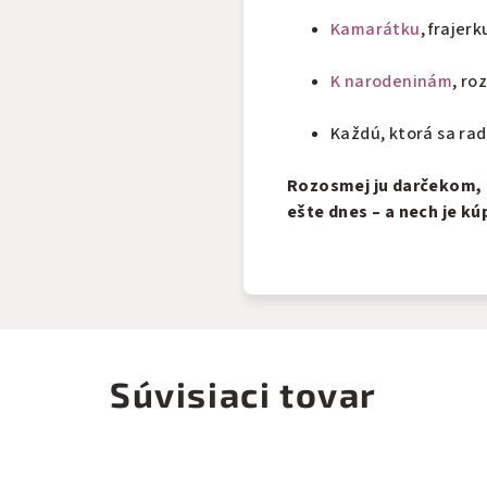
Kamarátku
, frajerk
K narodeninám
, ro
Každú, ktorá sa rad
Rozosmej ju darčekom, k
ešte dnes – a nech je kú
Súvisiaci tovar