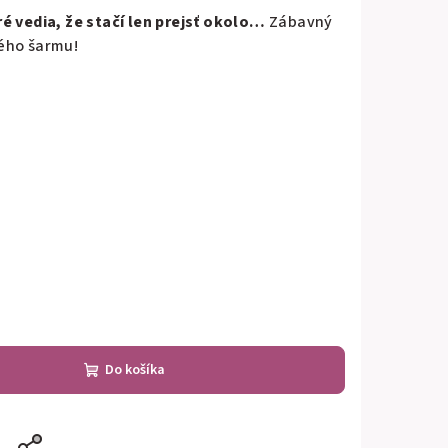
é vedia, že stačí len prejsť okolo…
Zábavný
ého šarmu!
Do košíka