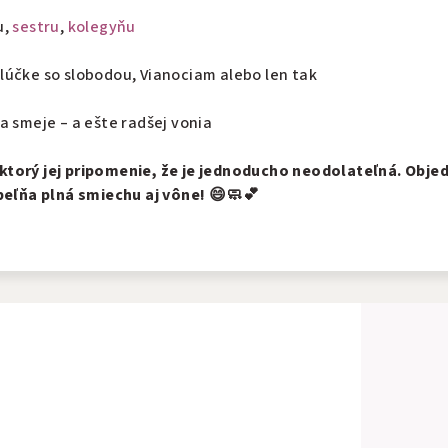
u,
sestru
,
kolegyňu
zlúčke so slobodou, Vianociam alebo len tak
a smeje – a ešte radšej vonia
torý jej pripomenie, že je jednoducho neodolateľná. Obje
peľňa plná smiechu aj vône! 😄🧼💕