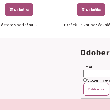
Do košíka
Do košíka
Zástera s potlačou –...
Hrnček - Život bez čokolá
Odober
Email
Vložením e-m
Prihlásiť sa