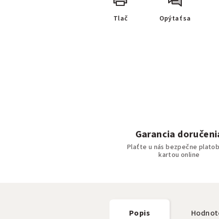
Tlač
Opýtať sa
Garancia doručeni
Plaťte u nás bezpečne plato
kartou online
Popis
Hodnot