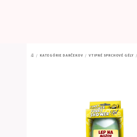
Prejsť
na
obsah
/
KATEGÓRIE DARČEKOV
/
VTIPNÉ SPRCHOVÉ GÉLY
DOMOV