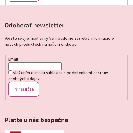
Z
á
p
Odoberať newsletter
ä
Vložte svoj e-mail a my Vám budeme zasielať informácie o
t
nových produktoch na našom e-shope.
i
e
Email
Vložením e-mailu súhlasíte s
podmienkami ochrany
osobných údajov
Prihlásiť sa
Plaťte u nás bezpečne