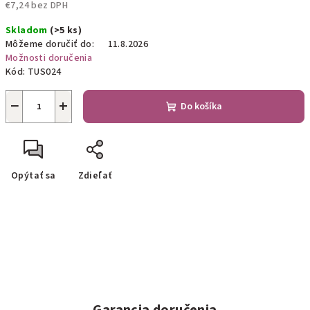
€7,24 bez DPH
Jednotková
Skladom
(>5 ks)
cena:
Môžeme doručiť do:
11.8.2026
Možnosti doručenia
Kód:
TUS024
−
+
Do košíka
Opýtať sa
Zdieľať