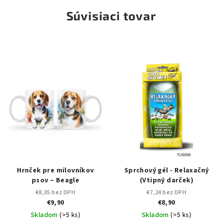
Súvisiaci tovar
Hrnček pre milovníkov
Sprchový gél - Relaxačný
psov – Beagle
(Vtipný darček)
€8,05 bez DPH
€7,24 bez DPH
€9,90
€8,90
Skladom
(>5 ks)
Skladom
(>5 ks)