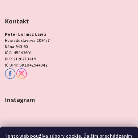
Kontakt
Peter Lorincz Lawli
Hviezdoslavova 2894/7
Nána 943 60
IČO: 45843601
DIČ: 2120713419
IČ DPH: SK1042944342
Instagram
Tento web používa súbory cookie. Ďalším prechádzaním