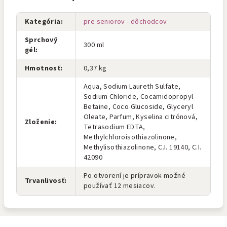
Kategória
:
pre seniorov - dôchodcov
Sprchový
300 ml
gél
:
Hmotnosť
:
0,37 kg
Aqua, Sodium Laureth Sulfate,
Sodium Chloride, Cocamidopropyl
Betaine, Coco Glucoside, Glyceryl
Oleate, Parfum, Kyselina citrónová,
Zloženie
:
Tetrasodium EDTA,
Methylchloroisothiazolinone,
Methylisothiazolinone, C.I. 19140, C.I.
42090
Po otvorení je prípravok možné
Trvanlivosť
:
používať 12 mesiacov.