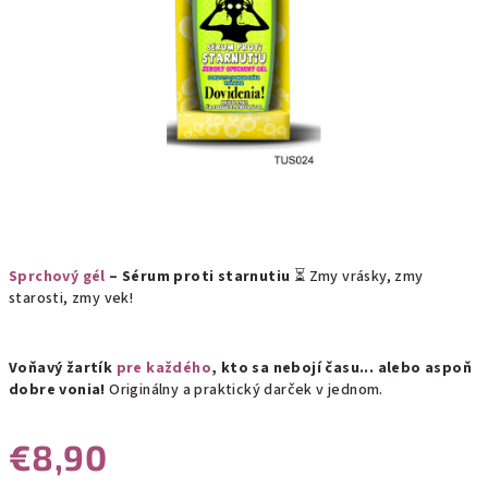
Sprchový gél
– Sérum proti starnutiu
⏳ Zmy vrásky, zmy
starosti, zmy vek!
Voňavý žartík
pre každého
, kto sa nebojí času... alebo aspoň
dobre vonia!
Originálny a praktický darček v jednom.
€8,90