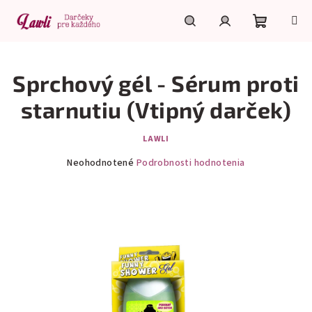
Prejsť
na
obsah
Nákupn
Hľadať
Prihlásenie
Sprchový gél - Sérum proti
košík
starnutiu (Vtipný darček)
LAWLI
Priemerné
Neohodnotené
Podrobnosti hodnotenia
hodnotenie
produktu
je
0,0
z
5
hviezdičiek.