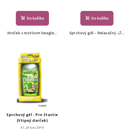
Do košíka
Do košíka
Hrnček s motívom beagle...
Sprchový gél – Relaxačný 🛁...
Sprchový gél - Pre štastie
(Vtipný darček)
€7,24 bez DPH