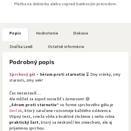
Platba na dobierku alebo vopred bankovým prevodom.
Popis
Hodnotenie
Diskusia
Značka
Lawli
Ostatné informácie
Podrobný popis
Sprchový gél
– Sérum proti starnutiu
⏳ Zmy vrásky, zmy
starosti, zmy vek!
Čas nezastavíš…
Ale môžeš sa aspoň osviežiť s úsmevom! 😄
„Sérum proti starnutiu“
vo forme sprchového gélu je
darček
, ktorý zaručene rozosmeje každého oslávenca.
Vtipný text, svieža vôňa a kvalitné zloženie z neho robia
praktický žart
, ktorý sa neskončí len smiechom, ale aj
príjemnou sprchou.