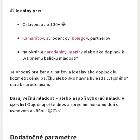
🎁
Ideálny pre:
Oslávencov od 30+ 😄
Kamarátov
, súrodencov,
kolegov
, partnerov
Na okrúhle
narodeniny
,
meniny
alebo ako doplnok k
„vtipnému balíčku mladosti“
Je vhodný pre ženy aj mužov a ideálny ako doplnok ku
kozmetickému balíčku alebo ako hlavná hviezda „vtipného“
daru k narodeninám.
Daruj večnú mladosť – alebo aspoň výbornú náladu v
sprche!
Objednaj ešte dnes a spríjemni niekomu deň s
úsmevom a vôňou. 😄🧼🎉
Dodatočné parametre