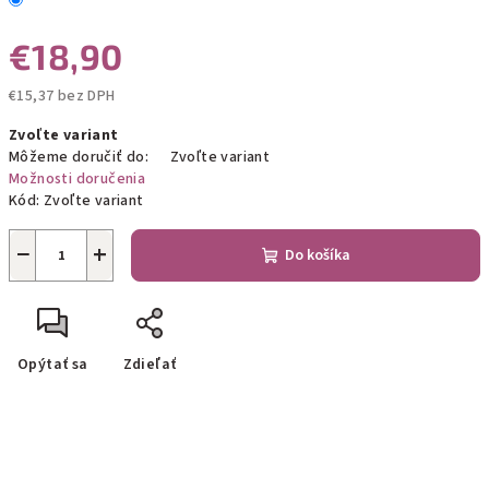
€18,90
€15,37 bez DPH
Jednotková
Zvoľte variant
cena:
Môžeme doručiť do:
Zvoľte variant
Možnosti doručenia
Kód:
Zvoľte variant
−
+
Do košíka
Opýtať sa
Zdieľať