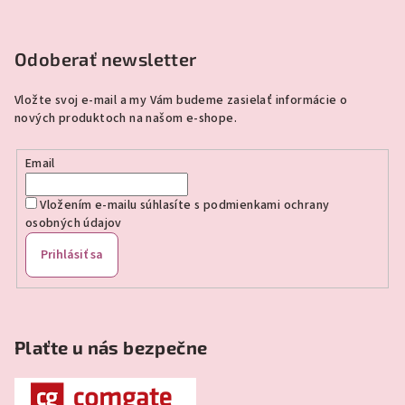
Z
á
p
Odoberať newsletter
ä
Vložte svoj e-mail a my Vám budeme zasielať informácie o
t
nových produktoch na našom e-shope.
i
e
Email
Vložením e-mailu súhlasíte s
podmienkami ochrany
osobných údajov
Prihlásiť sa
Plaťte u nás bezpečne