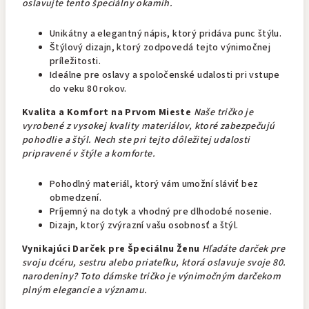
oslavujte tento špeciálny okamih.
Unikátny a elegantný nápis, ktorý pridáva punc štýlu.
Štýlový dizajn, ktorý zodpovedá tejto výnimočnej
príležitosti.
Ideálne pre oslavy a spoločenské udalosti pri vstupe
do veku 80 rokov.
Kvalita a Komfort na Prvom Mieste
Naše tričko je
vyrobené z vysokej kvality materiálov, ktoré zabezpečujú
pohodlie a štýl. Nech ste pri tejto dôležitej udalosti
pripravené v štýle a komforte.
Pohodlný materiál, ktorý vám umožní sláviť bez
obmedzení.
Príjemný na dotyk a vhodný pre dlhodobé nosenie.
Dizajn, ktorý zvýrazní vašu osobnosť a štýl.
Vynikajúci Darček pre Špeciálnu Ženu
Hľadáte darček pre
svoju dcéru, sestru alebo priateľku, ktorá oslavuje svoje 80.
narodeniny? Toto dámske tričko je výnimočným darčekom
plným elegancie a významu.