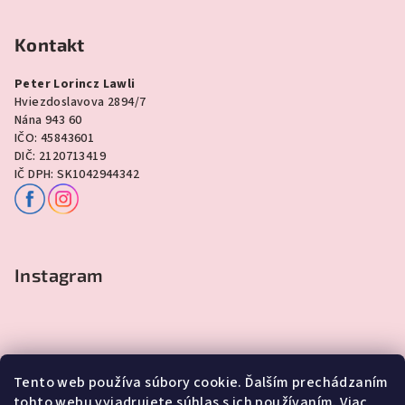
Kontakt
Peter Lorincz Lawli
Hviezdoslavova 2894/7
Nána 943 60
IČO: 45843601
DIČ: 2120713419
IČ DPH: SK1042944342
Instagram
Tento web používa súbory cookie. Ďalším prechádzaním
tohto webu vyjadrujete súhlas s ich používaním. Viac