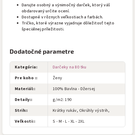
Darujte osobný a výnimočný darček, ktorý váš
obdarovaný určite ocení.
Dostupné v rôznych veľkostiach a farbách.
Tričko, ktoré výrazne vyjadruje dôležitosť tejto
špeciálnej príležitosti.
Dodatočné parametre
Kategória
:
Darčeky na 80 tku
Pre koho :
:
Ženy
Materiál:
:
100% Bavlna - Džersej
Detaily:
:
g/m2: 190
Strih:
:
Krátky rukáv, Okrúhly výstrih,
Veľkosti:
:
S - M - L - XL - 2XL