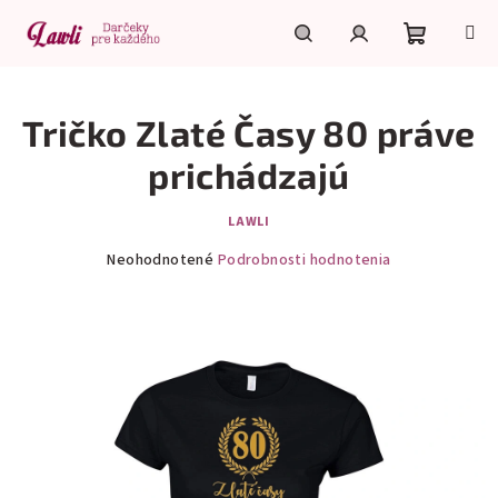
Prejsť
na
obsah
Nákupn
Hľadať
Prihlásenie
Tričko Zlaté Časy 80 práve
košík
prichádzajú
LAWLI
Priemerné
Neohodnotené
Podrobnosti hodnotenia
hodnotenie
produktu
je
0,0
z
5
hviezdičiek.