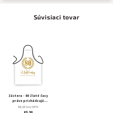
Súvisiaci tovar
Zástera - 80 Zlaté časy
práve prichádzajú
(Zástery)
€8,05 bez DPH
€9,90