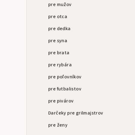
a
pre mužov
n
pre otca
e
pre dedka
l
pre syna
pre brata
pre rybára
pre poľovníkov
pre futbalistov
pre pivárov
Darčeky pre grilmajstrov
pre ženy