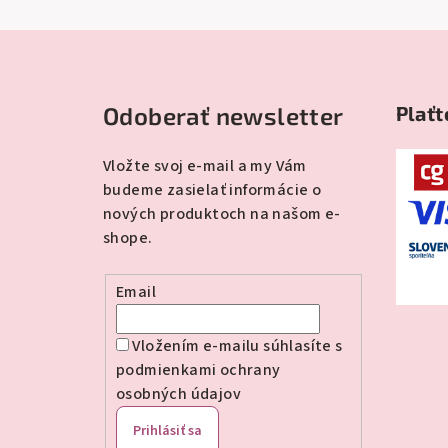
Z
á
Odoberať newsletter
Plaťt
p
ä
Vložte svoj e-mail a my Vám
budeme zasielať informácie o
t
nových produktoch na našom e-
i
shope.
e
Email
Vložením e-mailu súhlasíte s
podmienkami ochrany
osobných údajov
Prihlásiť sa