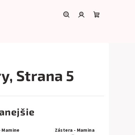
Hľadať
Prihlásenie
Nákupný
košík
ry
, Strana 5
anejšie
- Mamine
Zástera - Mamina