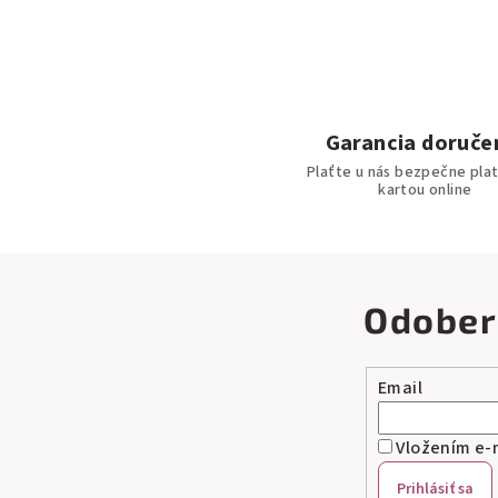
Garancia doruče
Plaťte u nás bezpečne pla
kartou online
Odober
Email
Vložením e-m
Prihlásiť sa