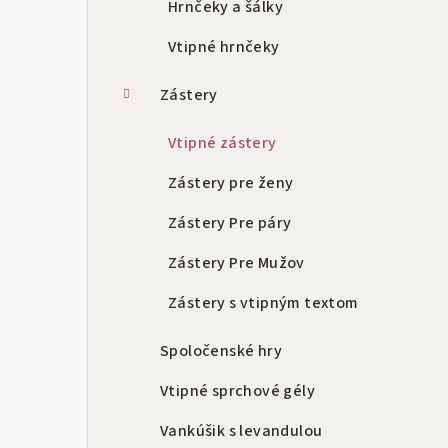
Hrnčeky a šálky
Vtipné hrnčeky
Zástery
Vtipné zástery
Zástery pre ženy
Zástery Pre páry
Zástery Pre Mužov
Zástery s vtipným textom
Spoločenské hry
Vtipné sprchové gély
Vankúšik s levandulou