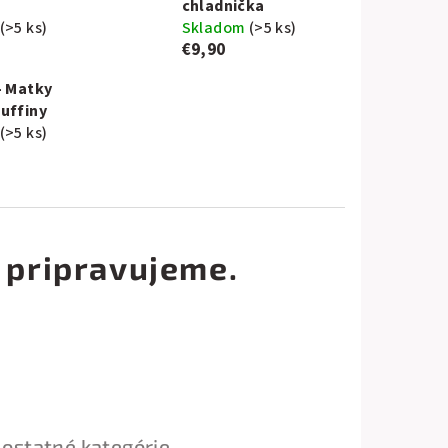
chladnička
(>5 ks)
Skladom
(>5 ks)
€9,90
- Matky
uffiny
(>5 ks)
 pripravujeme.
 ostatné kategórie.