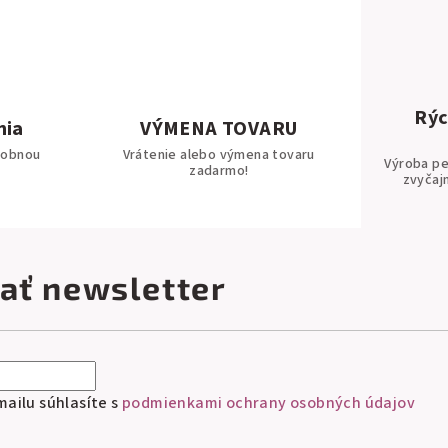
Rýc
nia
VÝMENA TOVARU
tobnou
Vrátenie alebo výmena tovaru
Výroba pe
zadarmo!
zvyčaj
ať newsletter
ailu súhlasíte s
podmienkami ochrany osobných údajov