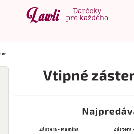
ERY
Vtipné záste
Najpredáv
Zástera - Mamina
Zástera 