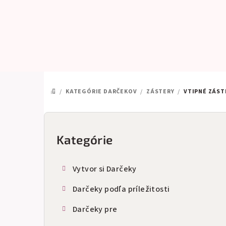
Prejsť
na
obsah
/
KATEGÓRIE DARČEKOV
/
ZÁSTERY
/
VTIPNÉ ZÁST
DOMOV
B
o
Kategórie
Preskočiť
kategórie
č
Vytvor si Darčeky
n
Darčeky podľa príležitosti
ý
Darčeky pre
p