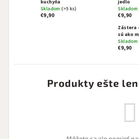
kuchyňa
jedlo
Skladom
(>5 ks)
Skladom
€9,90
€9,90
Zástera 
sú ako m
Skladom
€9,90
Produkty ešte len
Môžete sa ale pozrieť na