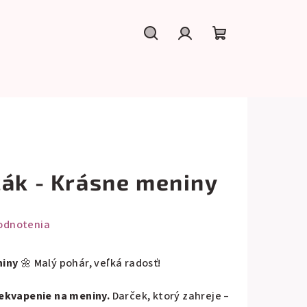
Hľadať
Prihlásenie
Nákupný
košík
cák - Krásne meniny
odnotenia
niny
🌼 Malý pohár, veľká radosť!
rekvapenie na meniny.
Darček, ktorý zahreje –