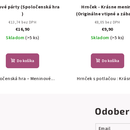
vé párty (Spoločenská hra
Hrnček - Krásne meni
)
(Originálne vtipné a záb
hrnčeky)
€13,74 bez DPH
€8,05 bez DPH
€16,90
€9,90
Skladom
(>5 ks)
Skladom
(>5 ks)
Do košíka
Do košíka
očenská hra – Meninové...
Hrnček s potlačou : Krásn
Odober
Email