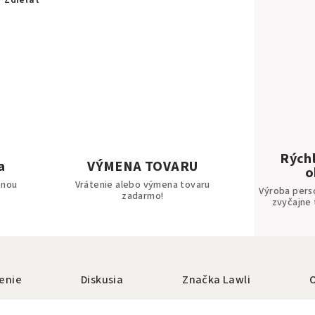
Zdieľať
Rýchl
a
VÝMENA TOVARU
o
bnou
Vrátenie alebo výmena tovaru
Výroba pers
zadarmo!
zvyčajne 
enie
Diskusia
Značka
Lawli