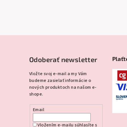
Z
á
Odoberať newsletter
Plaťt
p
ä
Vložte svoj e-mail a my Vám
budeme zasielať informácie o
t
nových produktoch na našom e-
i
shope.
e
Email
Vložením e-mailu súhlasíte s