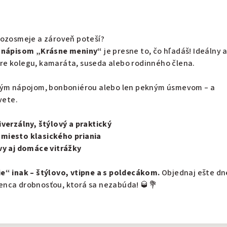
rozosmeje a zároveň poteší?
s nápisom „Krásne meniny“
je presne to, čo hľadáš! Ideálny 
re kolegu, kamaráta, suseda alebo rodinného člena.
eným nápojom, bonboniérou alebo len pekným úsmevom – a
vete.
iverzálny, štýlový a praktický
miesto klasického priania
vy aj domáce vitrážky
e“ inak – štýlovo, vtipne a s poldecákom.
Objednaj ešte dn
nca drobnosťou, ktorá sa nezabúda! 🥃💐