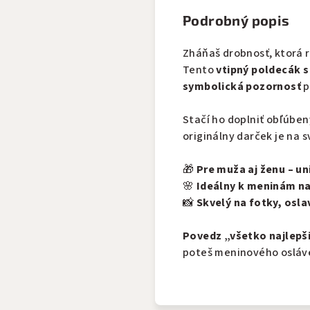
Podrobný popis
Zháňaš drobnosť, ktorá 
Tento
vtipný poldecák 
symbolická pozornosť
p
Stačí ho doplniť obľúb
originálny darček je na s
🎁
Pre muža aj ženu – un
🌸
Ideálny k meninám na
📸
Skvelý na fotky, osla
Povedz „všetko najlepši
poteš meninového osláve