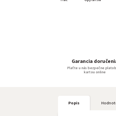
Tlač
Opýtať sa
Garancia doručeni
Plaťte u nás bezpečne plato
kartou online
Popis
Hodnot