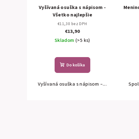
Vyšívaná osuška s nápisom -
Menino
Všetko najlepšie
€11,30 bez DPH
€13,90
Skladom
(>5 ks)
Do košíka
Vyšívaná osuška s nápisom –...
Spol