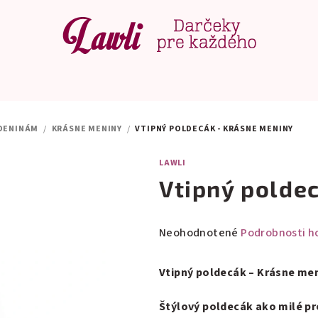
DENINÁM
/
KRÁSNE MENINY
/
VTIPNÝ POLDECÁK - KRÁSNE MENINY
LAWLI
Vtipný polde
Priemerné
Neohodnotené
Podrobnosti h
hodnotenie
produktu
Vtipný poldecák – Krásne me
je
0,0
Štýlový poldecák ako milé p
z