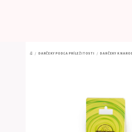
Prejsť
na
obsah
/
DARČEKY PODĽA PRÍLEŽITOSTI
/
DARČEKY K NARO
DOMOV