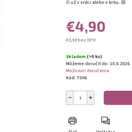
či už v srdci alebo v krku. 😄
5
hviezdičiek.
€4,90
€3,98 bez DPH
Jednotková
cena:
Skladom
(>5 ks)
Môžeme doručiť do:
10.8.2026
Možnosti doručenia
Kód:
T006
−
+