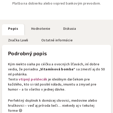
Platba na dobierku alebo vopred bankovým prevodom.
Popis
Hodnotenie
Diskusia
Značka
Lawli
Ostatné informácie
Podrobný popis
Kým niekto siaha po céčku a ovocných šťavách, iní dobre
vedia, že poriadna
„Vitamínová bomba“
sa zmestí aj do 50
ml pohárika.
Tento
vtipný poldecák
je ideálnym darčekom pre
každého, kto si rád posilní náladu, imunitu a zmysel pre
humor – a to všetko v jednej dávke.
Perfektný doplnok k domácej slivovici, medovine alebo
hruškovici – veď aj príroda lieči… niekedy aj v tekutej
forme 😄