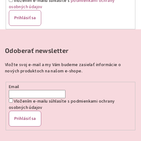
Vložením e-mailu súhlasíte s
podmienkami ochrany
osobných údajov
Prihlásiť sa
Z
á
p
Odoberať newsletter
ä
Vložte svoj e-mail a my Vám budeme zasielať informácie o
t
nových produktoch na našom e-shope.
i
e
Email
Vložením e-mailu súhlasíte s
podmienkami ochrany
osobných údajov
Prihlásiť sa