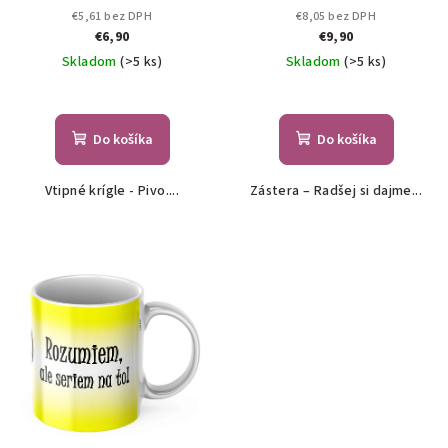
€5,61 bez DPH
€8,05 bez DPH
€6,90
€9,90
Skladom
(>5 ks)
Skladom
(>5 ks)
Do košíka
Do košíka
Vtipné krígle - Pivo....
Zástera – Radšej si dajme...