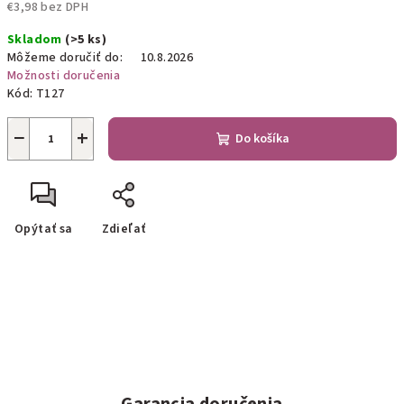
€3,98 bez DPH
Jednotková
Skladom
(>5 ks)
cena:
Môžeme doručiť do:
10.8.2026
Možnosti doručenia
Kód:
T127
−
+
Do košíka
Opýtať sa
Zdieľať