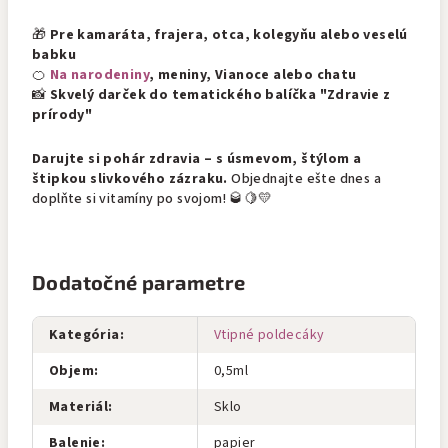
🎁
Pre kamaráta, frajera, otca, kolegyňu alebo veselú
babku
🍊
Na narodeniny
, meniny, Vianoce alebo chatu
📸
Skvelý darček do tematického balíčka "Zdravie z
prírody"
Darujte si pohár zdravia – s úsmevom, štýlom a
štipkou slivkového zázraku.
Objednajte ešte dnes a
doplňte si vitamíny po svojom! 🥃🍋💛
Dodatočné parametre
Kategória
:
Vtipné poldecáky
Objem
:
0,5ml
Materiál
:
Sklo
Balenie
:
papier