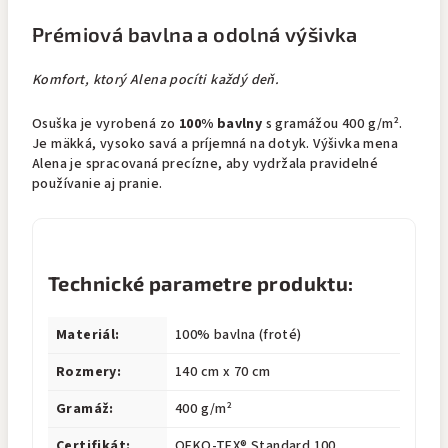
Prémiová bavlna a odolná výšivka
Komfort, ktorý Alena pocíti každý deň.
Osuška je vyrobená zo
100% bavlny
s gramážou 400 g/m².
Je mäkká, vysoko savá a príjemná na dotyk. Výšivka mena
Alena je spracovaná precízne, aby vydržala pravidelné
používanie aj pranie.
Technické parametre produktu:
Materiál:
100% bavlna (froté)
Rozmery:
140 cm x 70 cm
Gramáž:
400 g/m²
Certifikát:
OEKO-TEX® Standard 100