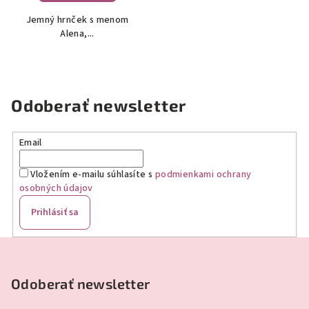
Jemný hrnček s menom
Alena,...
Odoberať newsletter
Email
Vložením e-mailu súhlasíte s
podmienkami ochrany
osobných údajov
Prihlásiť sa
Z
á
p
Odoberať newsletter
ä