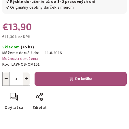
✔
Rýchle doručenie už do 1–2 pracovných dní
✔ Originálny osobný darček s menom
€13,90
€11,30 bez DPH
Jednotková
Skladom
(>5 ks)
cena:
Môžeme doručiť do:
11.8.2026
Možnosti doručenia
Kód:
LAW-OS-OM151
−
+
Do košíka
Opýtať sa
Zdieľať