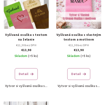
Vyšívaná osuška s textom
Vyšívaná osuška s vlastným
na želanie
textom a motívom
€11,30 bez DPH
€11,30 bez DPH
€13,90
€13,90
Skladom
(>5 ks)
Skladom
(>5 ks)
Priemerné
Priemerné
hodnotenie
hodnotenie
produktu
produktu
Detail
Detail
je
je
5,0
5,0
Vytvor si vyšívanú osušku s...
Vytvor si vyšívanú osušku s...
z
z
5
5
hviezdičiek.
hviezdičiek.