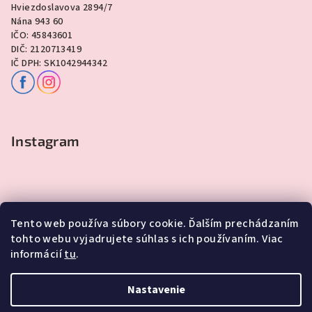
Hviezdoslavova 2894/7
Nána 943 60
IČO: 45843601
DIČ: 2120713419
IČ DPH: SK1042944342
Instagram
Tento web používa súbory cookie. Ďalším prechádzaním
tohto webu vyjadrujete súhlas s ich používaním. Viac
informácií
tu
.
Sledovať na Instagrame
Nastavenie