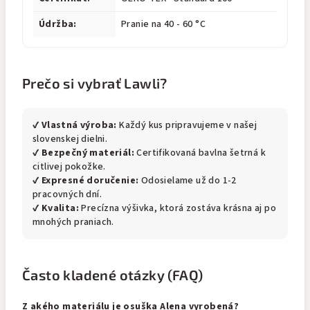
Údržba:
Pranie na 40 - 60 °C
Prečo si vybrať Lawli?
✔
Vlastná výroba:
Každý kus pripravujeme v našej
slovenskej dielni.
✔
Bezpečný materiál:
Certifikovaná bavlna šetrná k
citlivej pokožke.
✔
Expresné doručenie:
Odosielame už do 1-2
pracovných dní.
✔
Kvalita:
Precízna výšivka, ktorá zostáva krásna aj po
mnohých praniach.
Často kladené otázky (FAQ)
Z akého materiálu je osuška Alena vyrobená?