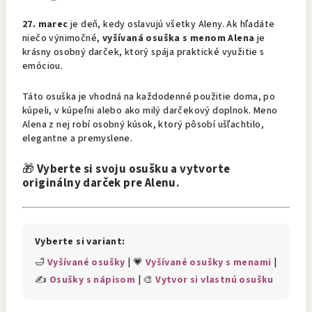
27. marec
je deň, kedy oslavujú všetky Aleny. Ak hľadáte
niečo výnimočné,
vyšívaná osuška s menom Alena
je
krásny osobný darček, ktorý spája praktické využitie s
emóciou.
Táto osuška je vhodná na každodenné použitie doma, po
kúpeli, v kúpeľni alebo ako milý darčekový doplnok. Meno
Alena z nej robí osobný kúsok, ktorý pôsobí ušľachtilo,
elegantne a premyslene.
🎁
Vyberte si svoju osušku a vytvorte
originálny darček pre Alenu.
Vyberte si variant:
🛁
Vyšívané osušky
| 💗
Vyšívané osušky s menami
|
✍️
Osušky s nápisom
| 🎨
Vytvor si vlastnú osušku