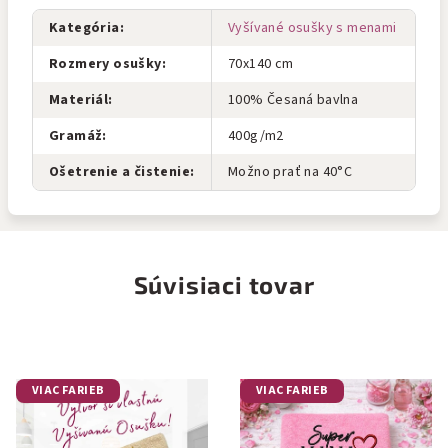
Kategória
:
Vyšívané osušky s menami
Rozmery osušky
:
70x140 cm
Materiál
:
100% Česaná bavlna
Gramáž
:
400g/m2
Ošetrenie a čistenie
:
Možno prať na 40°C
Súvisiaci tovar
VIAC FARIEB
VIAC FARIEB