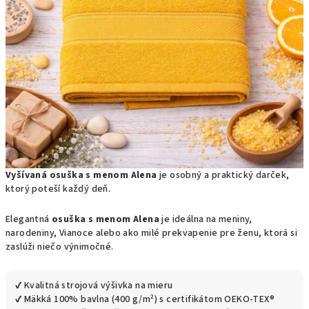
Vyšívaná osuška s menom Alena
je osobný a praktický darček,
ktorý poteší každý deň.
Elegantná
osuška s menom Alena
je ideálna na meniny,
narodeniny, Vianoce alebo ako milé prekvapenie pre ženu, ktorá si
zaslúži niečo výnimočné.
✔ Kvalitná strojová výšivka na mieru
✔ Mäkká 100% bavlna (400 g/m²) s certifikátom OEKO-TEX®