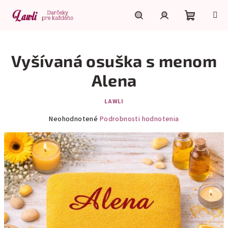
Prejsť
na
obsah
Nákupn
Hľadať
Prihlásenie
Vyšívaná osuška s menom
košík
Alena
LAWLI
Priemerné
Neohodnotené
Podrobnosti hodnotenia
hodnotenie
produktu
je
0,0
z
5
hviezdičiek.