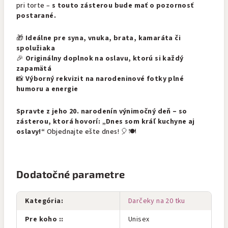
pri torte –
s touto zásterou bude mať o pozornosť
postarané.
🎁
Ideálne pre syna, vnuka, brata, kamaráta či
spolužiaka
🎉
Originálny doplnok na oslavu, ktorú si každý
zapamätá
📸
Výborný rekvizit na narodeninové fotky plné
humoru a energie
Spravte z jeho 20. narodenín výnimočný deň – so
zásterou, ktorá hovorí: „Dnes som kráľ kuchyne aj
oslavy!“
Objednajte ešte dnes! 🎈🍽️
Dodatočné parametre
Kategória
:
Darčeky na 20 tku
Pre koho :
:
Unisex