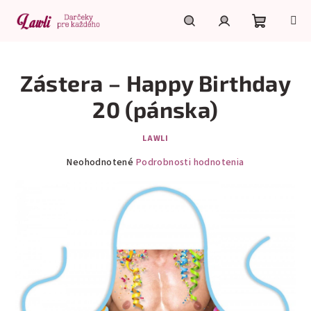
Prejsť
na
obsah
Nákupn
Hľadať
Prihlásenie
Zástera – Happy Birthday
košík
20 (pánska)
LAWLI
Priemerné
Neohodnotené
Podrobnosti hodnotenia
hodnotenie
produktu
je
0,0
z
5
hviezdičiek.