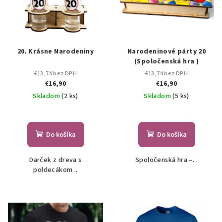
20. Krásne Narodeniny
Narodeninové párty 20
(Spoločenská hra )
€13,74 bez DPH
€13,74 bez DPH
€16,90
€16,90
Skladom
(2 ks)
Skladom
(5 ks)
Do košíka
Do košíka
Darček z dreva s
Spoločenská hra –...
poldecákom...