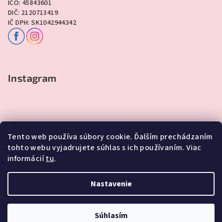
IČO: 45843601
DIČ: 2120713419
IČ DPH: SK1042944342
Instagram
Tento web používa súbory cookie. Ďalším prechádzaním
tohto webu vyjadrujete súhlas s ich používaním. Viac
informácií
tu
.
Sledovať na Instagrame
Nastavenie
Copyright 2026
Lawli - Darčeky
. Všetky práva vyhradené.
Súhlasím