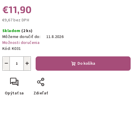
€11,90
€9,67 bez DPH
Jednotková
Skladom
(2 ks)
cena:
Môžeme doručiť do:
11.8.2026
Možnosti doručenia
Kód:
K031
−
+
Do košíka
Opýtať sa
Zdieľať