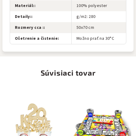
Materiál:
:
100% polyester
Detaily:
:
g/m2: 280
Rozmery cca :
:
50x70 cm
Ošetrenie a čistenie
:
Možno prať na 30°C
Súvisiaci tovar