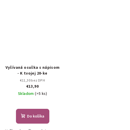
Vyšívaná osuška s nápisom
- K tvojej 20-ke
€11,30 bez DPH
€13,90
Skladom
(>5 ks)
Do košíka