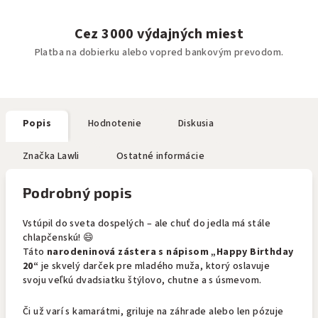
Cez 3000 výdajných miest
Platba na dobierku alebo vopred bankovým prevodom.
Popis
Hodnotenie
Diskusia
Značka
Lawli
Ostatné informácie
Podrobný popis
Vstúpil do sveta dospelých – ale chuť do jedla má stále
chlapčenskú! 😄
Táto
narodeninová zástera s nápisom „Happy Birthday
20“
je skvelý darček pre mladého muža, ktorý oslavuje
svoju veľkú dvadsiatku štýlovo, chutne a s úsmevom.
Či už varí s kamarátmi, griluje na záhrade alebo len pózuje