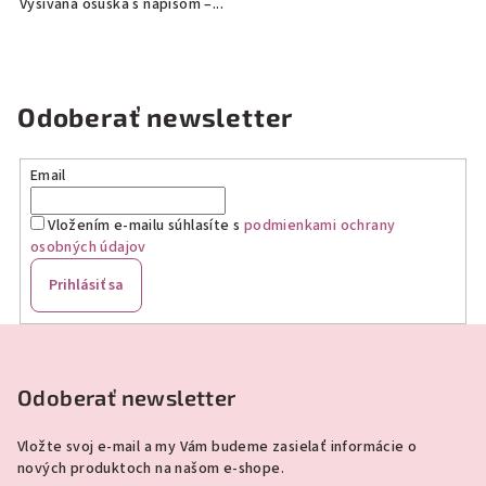
Vyšívaná osuška s nápisom –...
Odoberať newsletter
Email
Vložením e-mailu súhlasíte s
podmienkami ochrany
osobných údajov
Prihlásiť sa
Z
á
p
Odoberať newsletter
ä
Vložte svoj e-mail a my Vám budeme zasielať informácie o
t
nových produktoch na našom e-shope.