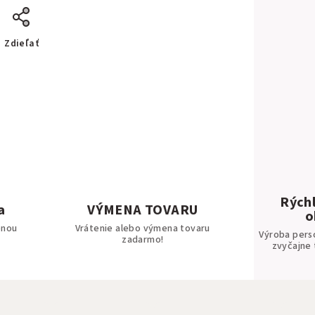
Zdieľať
Rýchl
a
VÝMENA TOVARU
o
bnou
Vrátenie alebo výmena tovaru
Výroba pers
zadarmo!
zvyčajne 