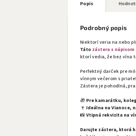
Popis
Hodnot
Podrobný popis
Niektorí veria na nebo pl
Táto
zástera s nápisom
ktorí vedia, že bez vína
Perfektný darček pre mil
vínnym večerom s priate
Zástera je pohodlná, pra
🎁
Pre kamarátku, kole
🍷
Ideálna na Vianoce, 
📸
Vtipná rekvizita na ví
Darujte zástera, ktorá h