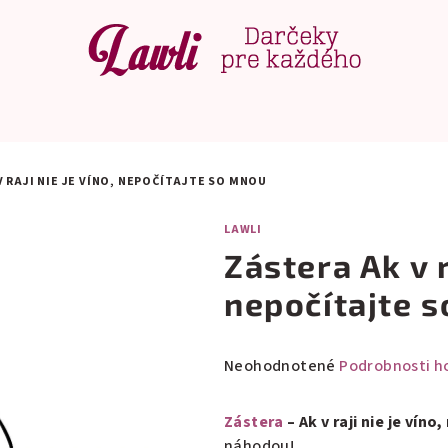
V RAJI NIE JE VÍNO, NEPOČÍTAJTE SO MNOU
LAWLI
Zástera Ak v r
nepočítajte 
Priemerné
Neohodnotené
Podrobnosti h
hodnotenie
produktu
Zástera
– Ak v raji nie je vín
je
náhodou!