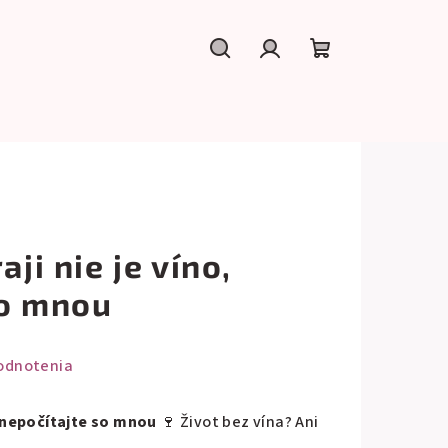
Hľadať
Prihlásenie
Nákupný
košík
aji nie je víno,
so mnou
odnotenia
o, nepočítajte so mnou
🍷 Život bez vína? Ani