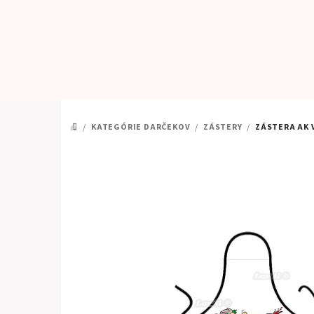
Prejsť
na
obsah
/
KATEGÓRIE DARČEKOV
/
ZÁSTERY
/
ZÁSTERA AK 
DOMOV