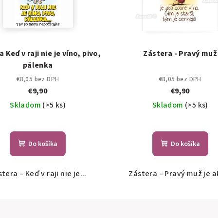
 Keď v raji nie je víno, pivo,
Zástera - Pravý muž
pálenka
€8,05 bez DPH
€8,05 bez DPH
€9,90
€9,90
Skladom
(>5 ks)
Skladom
(>5 ks)
Do košíka
Do košíka
tera – Keď v raji nie je...
Zástera – Pravý muž je ak