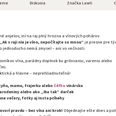
enie
Diskusia
Značka
Lawli
né anjelov, iní na raj plný hrozna a vínových pohárov.
„Ak v raji nie je víno, nepočítajte so mnou“
je presne pre tý
 to jednoducho nemá zmysel – ani vo večnosti.
ovníkov vína, parádny doplnok ku grilovaniu, vareniu alebo
ľmi.
ktická a hlavne – neprehliadnuteľná!
gyňu, mamu, frajerku alebo
šéfku
vinársku
narodeniny alebo ako „iba tak“ darček
nne večery, fotky aj Insta príbehy
ovorí pravdu – bez vína ani krok!
Objednajte ešte dnes a po