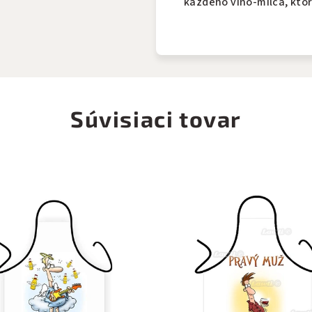
každého vino-milca, ktorý
Súvisiaci tovar