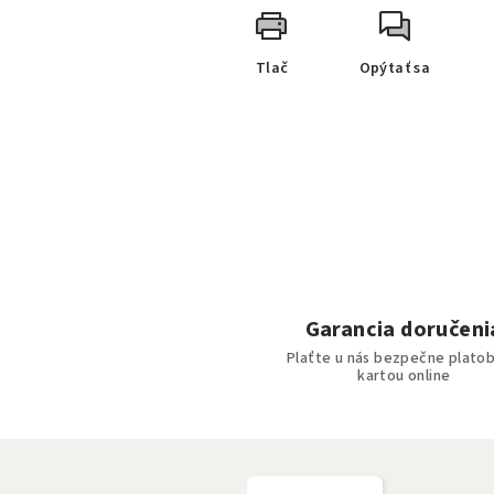
Tlač
Opýtať sa
Garancia doručeni
Plaťte u nás bezpečne plato
kartou online