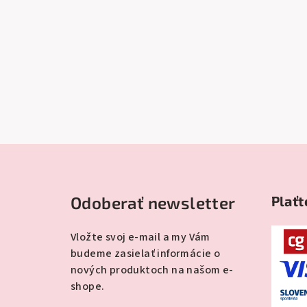
Z
á
Odoberať newsletter
Plaťt
p
ä
Vložte svoj e-mail a my Vám
budeme zasielať informácie o
t
nových produktoch na našom e-
i
shope.