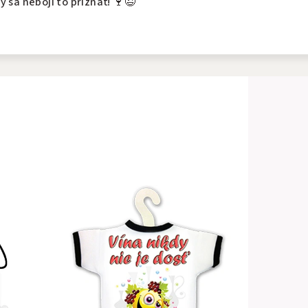
 sa nebojí to priznať! 🍷😉