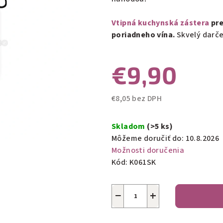
0,0
z
Vtipná kuchynská zástera
pre
5
poriadneho vína.
Skvelý darče
hviezdičiek.
€9,90
€8,05 bez DPH
Jednotková
cena:
Skladom
(>5 ks)
Môžeme doručiť do:
10.8.2026
Možnosti doručenia
Kód:
K061SK
−
+