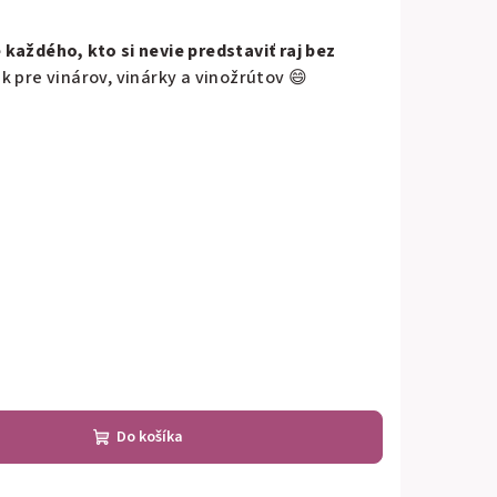
 každého, kto si nevie predstaviť raj bez
k pre vinárov, vinárky a vinožrútov 😄
Do košíka