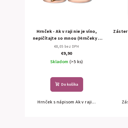
Hrnček - Ak v raji nie je víno,
Zástera
nepičítajte so mnou (Hrnčeky s
potlačou)
€8,05 bez DPH
€9,90
Skladom
(>5 ks)
Do košíka
Hrnček s nápisom Ak v raji...
Zás