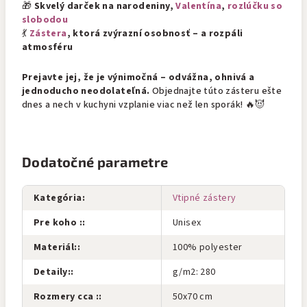
🎁
Skvelý darček na narodeniny,
Valentína
,
rozlúčku so
slobodou
💃
Zástera
, ktorá zvýrazní osobnosť – a rozpáli
atmosféru
Prejavte jej, že je výnimočná – odvážna, ohnivá a
jednoducho neodolateľná.
Objednajte túto zásteru ešte
dnes a nech v kuchyni vzplanie viac než len sporák! 🔥😈
Dodatočné parametre
Kategória
:
Vtipné zástery
Pre koho :
:
Unisex
Materiál:
:
100% polyester
Detaily:
:
g/m2: 280
Rozmery cca :
:
50x70 cm