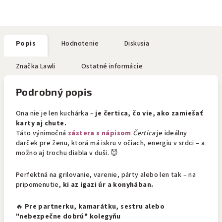
Popis
Hodnotenie
Diskusia
Značka
Lawli
Ostatné informácie
Podrobný popis
Ona nie je len kuchárka –
je čertica, čo vie, ako zamiešať
karty aj chute.
Táto výnimočná
zástera s nápisom
Čertica
je ideálny
darček pre ženu, ktorá má iskru v očiach, energiu v srdci – a
možno aj trochu diabla v duši. 😈
Perfektná na grilovanie, varenie, párty alebo len tak – na
pripomenutie,
ki az igazi úr a konyhában.
🔥
Pre partnerku, kamarátku, sestru alebo
"nebezpečne dobrú" kolegyňu