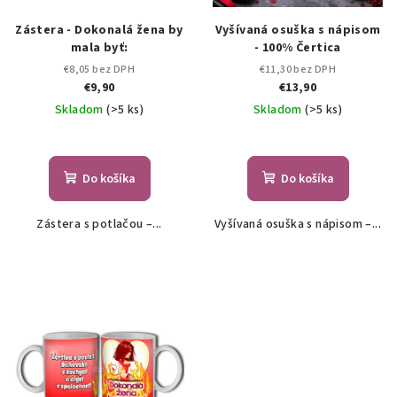
Zástera - Dokonalá žena by
Vyšívaná osuška s nápisom
mala byť:
- 100% Čertica
€8,05 bez DPH
€11,30 bez DPH
€9,90
€13,90
Skladom
(>5 ks)
Skladom
(>5 ks)
Do košíka
Do košíka
Zástera s potlačou –...
Vyšívaná osuška s nápisom –...