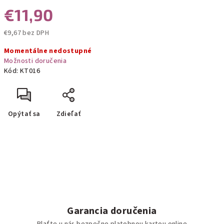
€11,90
€9,67 bez DPH
Jednotková
Momentálne nedostupné
cena:
Možnosti doručenia
Kód:
KT016
Opýtať sa
Zdieľať
Garancia doručenia