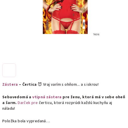
Zástera
– Čertica
😈 Vraj varím s ohňom... a s iskrou!
Sebavedomá a
vtipná zástera
pre ženu, ktorá má v sebe oheň
a šarm.
Darček pre
čerticu, ktorá rozprúdi každú kuchyňu aj
náladu!
Položka bola vypredaná…