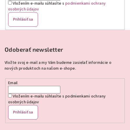
Vložením e-mailu súhlasíte s
podmienkami ochrany
osobných údajov
Prihlásiť sa
Z
á
p
Odoberať newsletter
ä
Vložte svoj e-mail a my Vám budeme zasielať informácie o
t
nových produktoch na našom e-shope.
i
e
Email
Vložením e-mailu súhlasíte s
podmienkami ochrany
osobných údajov
Prihlásiť sa