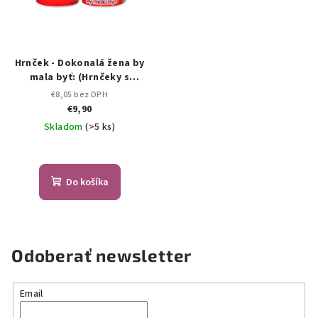
Hrnček - Dokonalá žena by
mala byť: (Hrnčeky s
potlačou)
€8,05 bez DPH
€9,90
Skladom
(>5 ks)
Do košíka
Odoberať newsletter
Email