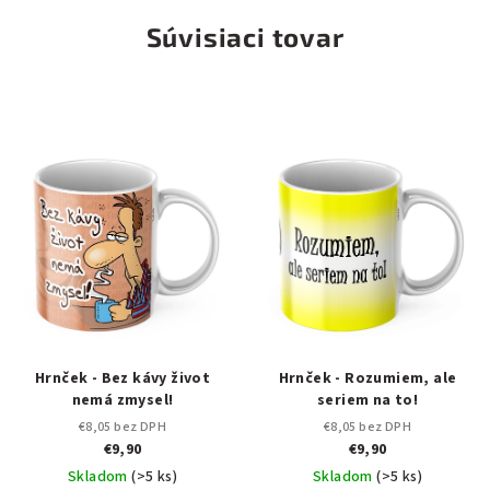
Súvisiaci tovar
Hrnček - Bez kávy život
Hrnček - Rozumiem, ale
nemá zmysel!
seriem na to!
€8,05 bez DPH
€8,05 bez DPH
€9,90
€9,90
Skladom
(>5 ks)
Skladom
(>5 ks)