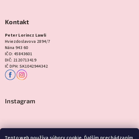
Kontakt
Peter Lorincz Lawli
Hviezdoslavova 2894/7
Nána 943 60
IČO: 45843601
DIČ: 2120713419
IČ DPH: SK1042944342
Instagram
Tento web používa súbory cookie. Ďalším prechádzaním