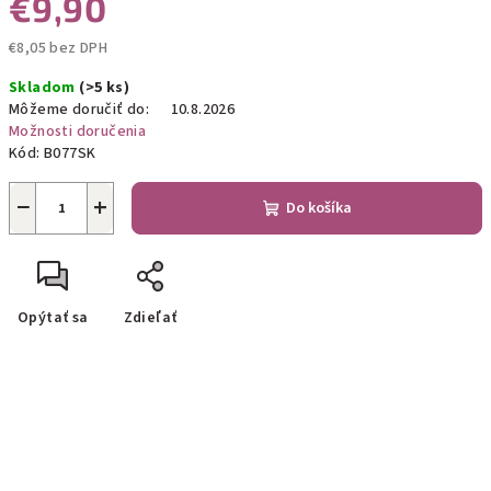
€9,90
€8,05 bez DPH
Jednotková
Skladom
(>5 ks)
cena:
Môžeme doručiť do:
10.8.2026
Možnosti doručenia
Kód:
B077SK
−
+
Do košíka
Opýtať sa
Zdieľať