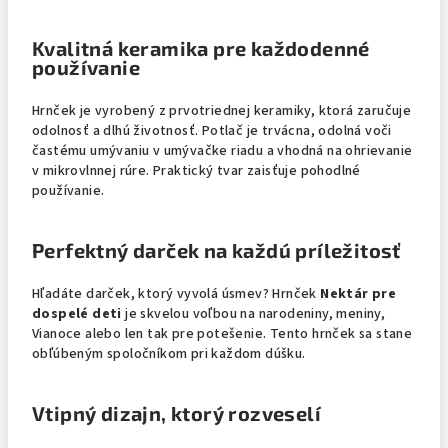
Kvalitná keramika pre každodenné
používanie
Hrnček je vyrobený z prvotriednej keramiky, ktorá zaručuje
odolnosť a dlhú životnosť. Potlač je trvácna, odolná voči
častému umývaniu v umývačke riadu a vhodná na ohrievanie
v mikrovlnnej rúre. Praktický tvar zaisťuje pohodlné
používanie.
Perfektný darček na každú príležitosť
Hľadáte darček, ktorý vyvolá úsmev? Hrnček
Nektár pre
dospelé deti
je skvelou voľbou na narodeniny, meniny,
Vianoce alebo len tak pre potešenie. Tento hrnček sa stane
obľúbeným spoločníkom pri každom dúšku.
Vtipný dizajn, ktorý rozveselí