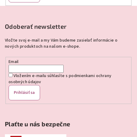
Z
á
p
Odoberať newsletter
ä
Vložte svoj e-mail a my Vám budeme zasielať informácie o
t
nových produktoch na našom e-shope.
i
e
Email
Vložením e-mailu súhlasíte s
podmienkami ochrany
osobných údajov
Prihlásiť sa
Plaťte u nás bezpečne