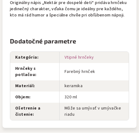
Originálny nápis „Nektár pre dospelé deti“ pridáva hrnčeku
jedinečný charakter, vďaka čomu je ideálny pre každého,
kto má rád humor a špeciálne chvíle pri obľúbenom nápoji.
Dodatočné parametre
Kategória
:
Vtipné hrnčeky
Hrnčeky s
Farebný hrnček
potlačou
:
Materiál
:
keramika
Objem
:
320 ml
Ošetrenie a
Môže sa umývať v umývačke
čistenie
:
riadu