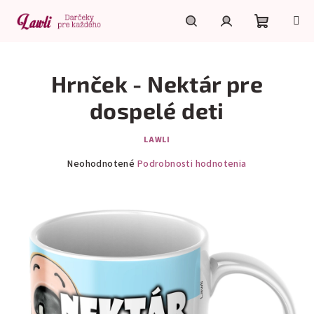
Prejsť
na
obsah
Nákupn
Hľadať
Prihlásenie
Hrnček - Nektár pre
košík
dospelé deti
LAWLI
Priemerné
Neohodnotené
Podrobnosti hodnotenia
hodnotenie
produktu
je
0,0
z
5
hviezdičiek.