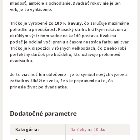
mladosť, ambície a odhodlanie. Dvadsať rokov nie je len
vek, je to vyhlásenie.
Tričko je vyrobené zo
100 % bavlny
, čo zaručuje maximálne
pohodlie a priedušnosť. Klasický strih s krátkym rukávom a
okrúhlym výstrihom sadne na každú postavu. Kvalitná
potlač je odolná voči praniu a časom nestráca farbu ani tvar.
Tričko je k dispozícii v rôznych veľkostiach, čo z neho robí
perfektný darček pre každého, kto oslavuje prelomovú
dvadsiatku.
Je to viac než len oblečenie – je to symbol nových výziev a
začiatkov. Ukážte svetu, že ste pripravení na to, čo
prinesie život po dvadsiatke.
Dodatočné parametre
Kategória
:
Darčeky na 20 tku