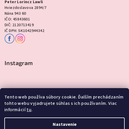
Peter Lorincz Lawli
Hviezdoslavova 2894/7
Nána 943 60
IČO: 45843601
DIČ: 2120713419
IČ DPH: SK1042944342
Instagram
Tento web používa súbory cookie. Ďalším prechádzaním
tohto webu vyjadrujete súhlas s ich používaním. Viac
informácií
tu
.
Sledovať na Instagrame
Nastavenie