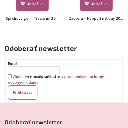
Do košíka
Do košíka
Sprchový gél – Trvalo mi 20...
Zástera – Happy Birthday 20...
Odoberať newsletter
Email
Vložením e-mailu súhlasíte s
podmienkami ochrany
osobných údajov
Prihlásiť sa
Z
á
p
Odoberať newsletter