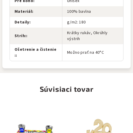
Pre koho
:
Unisex
Materiál
:
100% bavlna
Detaily
:
g/m2: 180
Krátky rukáv, Okrúhly
Strih:
:
výstrih
Ošetrenie a čistenie
Možno prať na 40°C
:
:
Súvisiaci tovar