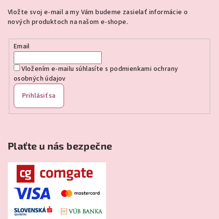
ä
Vložte svoj e-mail a my Vám budeme zasielať informácie o
t
nových produktoch na našom e-shope.
i
e
Email
Vložením e-mailu súhlasíte s
podmienkami ochrany
osobných údajov
Prihlásiť sa
Plaťte u nás bezpečne