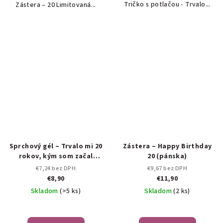
Tričko s potlačou - Trvalo...
Zástera – 20 Limitovaná...
Sprchový gél – Trvalo mi 20
Zástera – Happy Birthday
rokov, kým som začal
20 (pánska)
vyzerať takto dobre!
€7,24 bez DPH
€9,67 bez DPH
€8,90
€11,90
Skladom
(>5 ks)
Skladom
(2 ks)