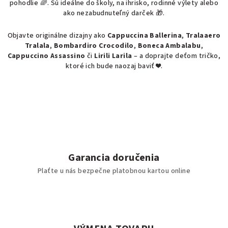
pohodlie 🌈. Sú ideálne do školy, na ihrisko, rodinné výlety alebo
e
ako nezabudnuteľný darček 🎁.
p
r
Objavte originálne dizajny ako
Cappuccina Ballerina
,
Tralaaero
v
Tralala
,
Bombardiro Crocodilo
,
Boneca Ambalabu
,
k
Cappuccino Assassino
či
Lirili Larila
– a doprajte deťom tričko,
y
ktoré ich bude naozaj baviť ❤️.
v
ý
p
i
s
u
Garancia doručenia
Plaťte u nás bezpečne platobnou kartou online