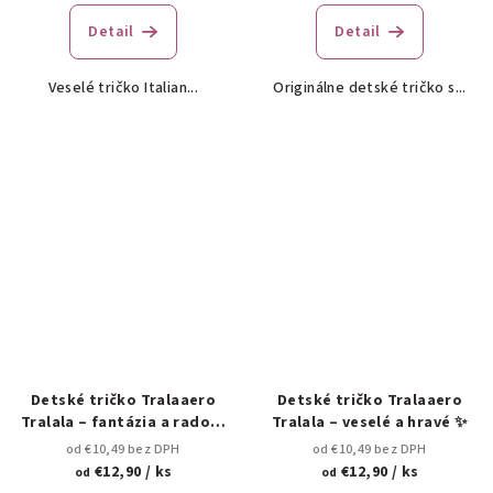
Detail
Detail
Veselé tričko Italian...
Originálne detské tričko s...
Detské tričko Tralaaero
Detské tričko Tralaaero
Tralala – fantázia a radosť
Tralala – veselé a hravé ✨
pre deti 🎉👕
od €10,49 bez DPH
od €10,49 bez DPH
€12,90
/ ks
€12,90
/ ks
od
od