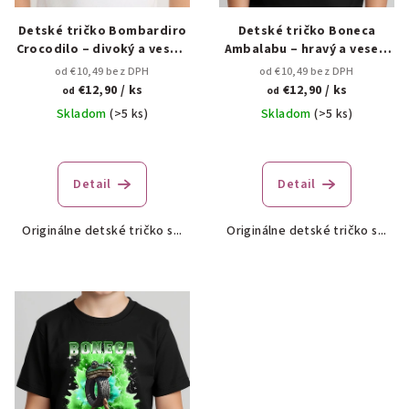
o
v
d
Detské tričko Bombardiro
Detské tričko Boneca
Crocodilo – divoký a veselý
Ambalabu – hravý a veselý
u
štýl 🐊✨
dizajn 🎀✨
od €10,49 bez DPH
od €10,49 bez DPH
k
€12,90
/ ks
€12,90
/ ks
od
od
t
Skladom
(>5 ks)
Skladom
(>5 ks)
o
v
Detail
Detail
Originálne detské tričko s...
Originálne detské tričko s...