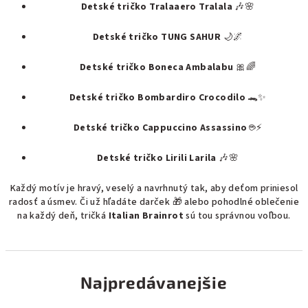
Detské tričko Tralaaero Tralala
🎶🌸
Detské tričko TUNG SAHUR
🌙🌌
Detské tričko Boneca Ambalabu
🎀🌈
Detské tričko Bombardiro Crocodilo
🐊✨
Detské tričko Cappuccino Assassino
☕⚡
Detské tričko Lirili Larila
🎶🌸
Každý motív je hravý, veselý a navrhnutý tak, aby deťom priniesol
radosť a úsmev. Či už hľadáte darček 🎁 alebo pohodlné oblečenie
na každý deň, tričká
Italian Brainrot
sú tou správnou voľbou.
Najpredávanejšie