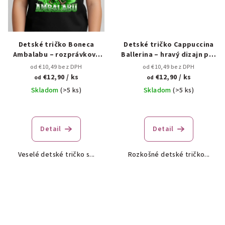
Detské tričko Boneca
Detské tričko Cappuccina
Ambalabu – rozprávkový
Ballerina – hravý dizajn pre
štýl pre deti
malých snílkov 🩰☕
od €10,49 bez DPH
od €10,49 bez DPH
€12,90
/ ks
€12,90
/ ks
od
od
Skladom
(>5 ks)
Skladom
(>5 ks)
Detail
Detail
Veselé detské tričko s...
Rozkošné detské tričko...