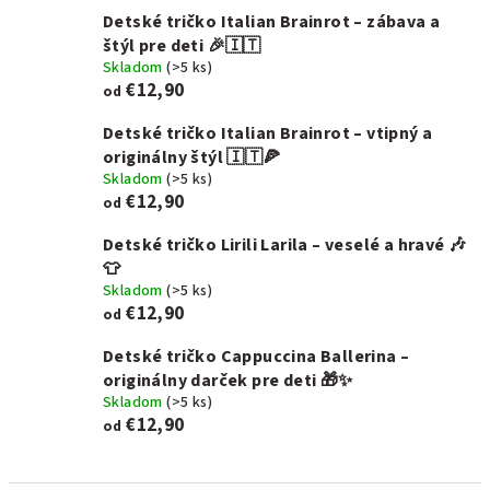
Detské tričko Italian Brainrot – zábava a
štýl pre deti 🎉🇮🇹
Skladom
(>5 ks)
€12,90
od
Detské tričko Italian Brainrot – vtipný a
originálny štýl 🇮🇹🍕
Skladom
(>5 ks)
€12,90
od
Detské tričko Lirili Larila – veselé a hravé 🎶
👕
Skladom
(>5 ks)
€12,90
od
Detské tričko Cappuccina Ballerina –
originálny darček pre deti 🎁✨
Skladom
(>5 ks)
€12,90
od