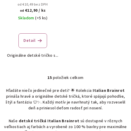
malých dobrodruhov 🌙✨
od €10,49 bez DPH
€12,90
/ ks
od
Skladom
(>5 ks)
Detail
Originálne detské tričko s...
15
položiek celkom
O
v
Hľadáte niečo jedinečné pre deti? 🌟 Kolekcia
Italian Brainrot
l
prináša hravé a originálne detské tričká, ktoré spájajú pohodlie,
á
štýl a fantáziu 👕✨. Každý motív je navrhnutý tak, aby rozveselil
d
deň a priniesol deťom radosť pri nosení.
a
c
Naše
detské tričká Italian Brainrot
sú dostupné v rôznych
veľkostiach aj farbách a vyrobené zo 100 % bavlny pre maximálne
i