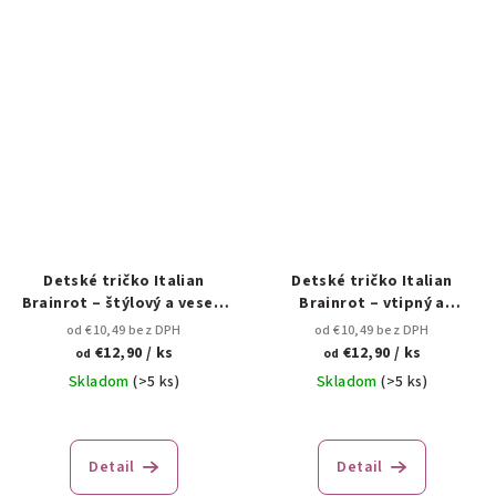
Detské tričko Italian
Detské tričko Italian
Brainrot – štýlový a veselý
Brainrot – vtipný a
dizajn 🇮🇹✨
originálny štýl 🇮🇹🍕
od €10,49 bez DPH
od €10,49 bez DPH
€12,90
/ ks
€12,90
/ ks
od
od
Skladom
(>5 ks)
Skladom
(>5 ks)
Detail
Detail