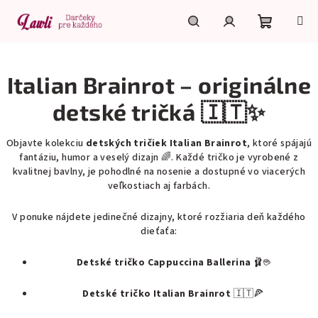
Prejsť
na
obsah
Nákupn
Hľadať
Prihlásenie
Italian Brainrot – originálne
košík
detské tričká 🇮🇹✨
Objavte kolekciu
detských tričiek Italian Brainrot
, ktoré spájajú
fantáziu, humor a veselý dizajn 🌈. Každé tričko je vyrobené z
kvalitnej bavlny, je pohodlné na nosenie a dostupné vo viacerých
veľkostiach aj farbách.
V ponuke nájdete jedinečné dizajny, ktoré rozžiaria deň každého
dieťaťa:
Detské tričko Cappuccina Ballerina
🩰☕
Detské tričko Italian Brainrot
🇮🇹🍕