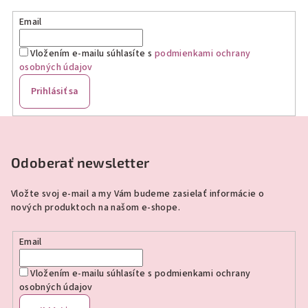
Email
Vložením e-mailu súhlasíte s
podmienkami ochrany
osobných údajov
Prihlásiť sa
Z
á
p
Odoberať newsletter
ä
Vložte svoj e-mail a my Vám budeme zasielať informácie o
t
nových produktoch na našom e-shope.
i
e
Email
Vložením e-mailu súhlasíte s
podmienkami ochrany
osobných údajov