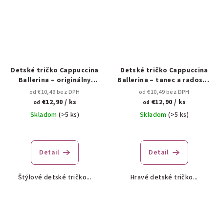
Detské tričko Cappuccina
Detské tričko Cappuccina
Ballerina – originálny
Ballerina – tanec a radosť v
darček pre deti 🎁✨
jednom 🩰☕
od €10,49 bez DPH
od €10,49 bez DPH
€12,90
/ ks
€12,90
/ ks
od
od
Skladom
(>5 ks)
Skladom
(>5 ks)
Detail
Detail
Štýlové detské tričko...
Hravé detské tričko...