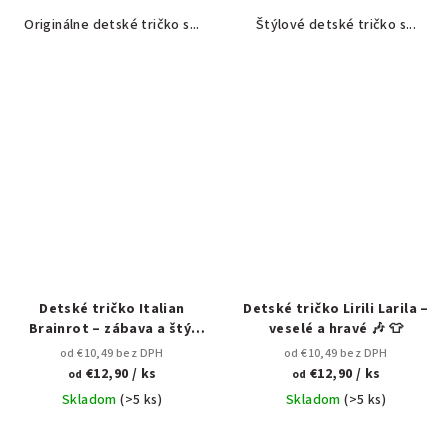
Originálne detské tričko s...
Štýlové detské tričko s...
Detské tričko Italian
Detské tričko Lirili Larila –
Brainrot – zábava a štýl
veselé a hravé 🎶 👕
pre deti 🎉🇮🇹
od €10,49 bez DPH
od €10,49 bez DPH
€12,90
/ ks
€12,90
/ ks
od
od
Skladom
(>5 ks)
Skladom
(>5 ks)