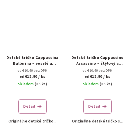
Detské tričko Cappuccina
Detské tričko Cappuccino
Ballerina – veselé a
Assassino – štýlový a
originálne 🌸✨
originálny motív ☕⚡
od €10,49 bez DPH
od €10,49 bez DPH
€12,90
/ ks
€12,90
/ ks
od
od
Skladom
(>5 ks)
Skladom
(>5 ks)
Detail
Detail
Originálne detské tričko...
Originálne detské tričko s...